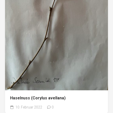
Haselnuss (Corylus avellana)
10. Februar 2022
0