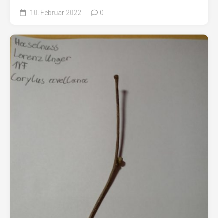
10. Februar 2022
0