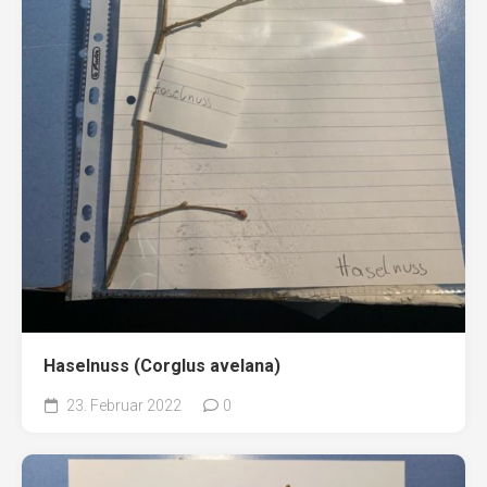
Haselnuss (Corglus avelana)
23. Februar 2022
0