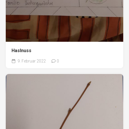
Haslnuss
9. Februar 2022
0