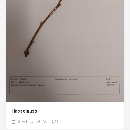
Hasselnuss
8. Februar 2022
0