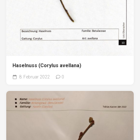
Haselnuss (Corylus avellana)
8. Februar 2022
0