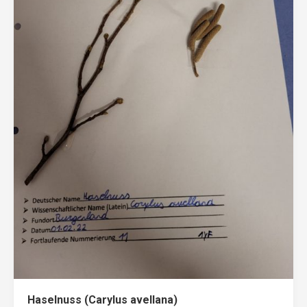
Haselnuss (Carylus avellana)