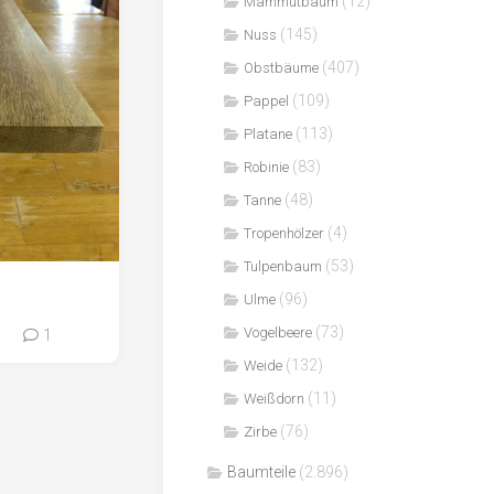
(12)
Mammutbaum
(145)
Nuss
(407)
Obstbäume
(109)
Pappel
(113)
Platane
(83)
Robinie
(48)
Tanne
(4)
Tropenhölzer
(53)
Tulpenbaum
(96)
Ulme
(73)
Vogelbeere
0
1
(132)
Weide
(11)
Weißdorn
(76)
Zirbe
Baumteile
(2.896)