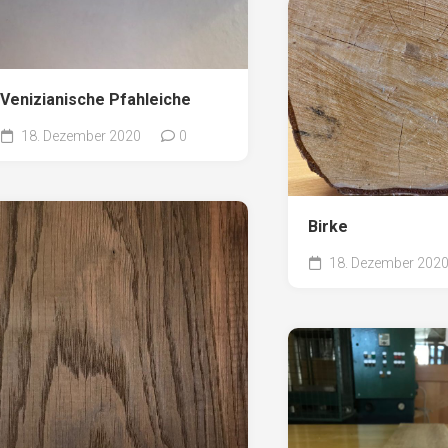
Pappel
Platane
Robinie
Venizianische Pfahleiche
Tanne
Tulpenbaum
18. Dezember 2020
0
Ulme
Vogelbeere
Birke
Weide
18. Dezember 202
Weißdorn
Zirbe
Andere