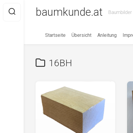
Skip
baumkunde.at
to
Baumbilder 
content
Startseite
Übersicht
Anleitung
Imp
16BH