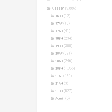
Klassen
(3.886)
(12)
16BH
(10)
17AF
(41)
17AH
(234)
18BH
(300)
19BH
(691)
20AF
(246)
20AH
(1.356)
20BH
(460)
21AF
(3)
21AH
(527)
21BH
(8)
Admin