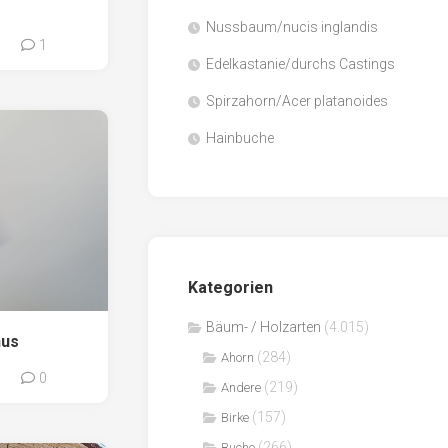
Nussbaum/nucis inglandis
Papier
0
1
/
Edelkastanie/durchs Castings
Zellulose
Spirzahorn/Acer platanoides
Sägenebenprodukte
Hainbuche
Schnittholz
Spanwerkstoffe
Kategorien
Bäum- / Holzarten
(4.015)
nus
(284)
Ahorn
0
0
(219)
Andere
(157)
Birke
(266)
Buche