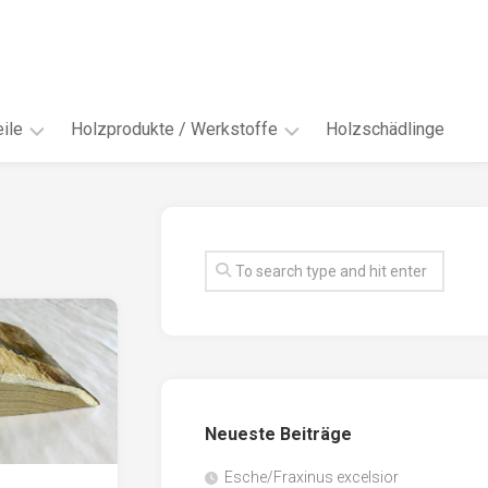
ile
Holzprodukte / Werkstoffe
Holzschädlinge
ter
andere
Werkstoffe
eln
Energieholz
en
Faserwerkstoffe
hte
Funiere
ke
Holzbauprodukte
e
Massivholzwerkstoffe
Neueste Beiträge
spen
Möbel-
/
tus
Esche/Fraxinus excelsior
Innenausbau