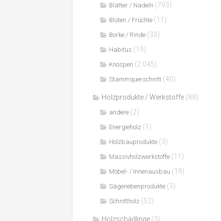
(793)
Blätter / Nadeln
(11)
Blüten / Früchte
(33)
Borke / Rinde
(19)
Habitus
(2.045)
Knospen
(40)
Stammquerschnitt
Holzprodukte / Werkstoffe
(89)
(2)
andere
(1)
Energieholz
(3)
Holzbauprodukte
(11)
Massivholzwerkstoffe
(19)
Möbel- / Innenausbau
(3)
Sägenebenprodukte
(52)
Schnittholz
Holzschädlinge
(3)