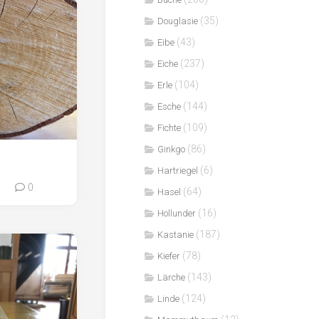
(35)
Douglasie
(43)
Eibe
(237)
Eiche
(104)
Erle
(144)
Esche
(109)
Fichte
(86)
Ginkgo
(6)
Hartriegel
0
0
(64)
Hasel
(16)
Hollunder
(187)
Kastanie
(78)
Kiefer
(143)
Lärche
(124)
Linde