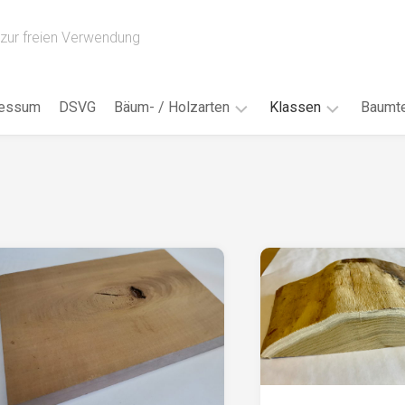
zur freien Verwendung
ressum
DSVG
Bäum- / Holzarten
Klassen
Baumte
Obstbäume
16AH
Blät
/
Tropenhölzer
16BH
Nad
Ahorn
17AF
Blüt
/
Birke
17AH
Früc
Buche
18AF
Bor
/
Douglasie
17BH
Rind
Eibe
18AH
Kno
Eiche
18BH
Habi