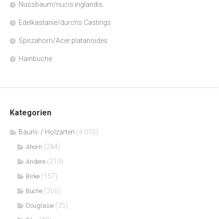
Nussbaum/nucis inglandis
Edelkastanie/durchs Castings
Spirzahorn/Acer platanoides
Hainbuche
Kategorien
Bäum- / Holzarten
(4.015)
(284)
Ahorn
(219)
Andere
(157)
Birke
(266)
Buche
(35)
Douglasie