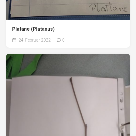
Platane (Platanus)
24. Februar 2022
0