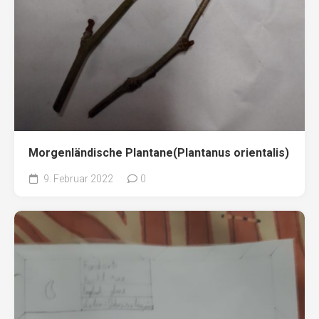
Morgenländische Plantane(Plantanus orientalis)
9. Februar 2022
0