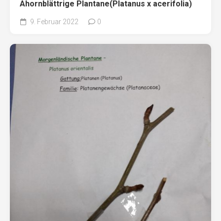
Ahornblättrige Plantane(Platanus x acerifolia)
9. Februar 2022
0