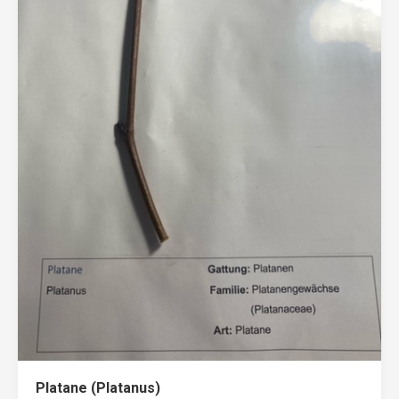
Platane (Platanus)