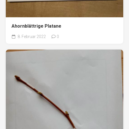
Ahornblättrige Platane
8. Februar 2022
0