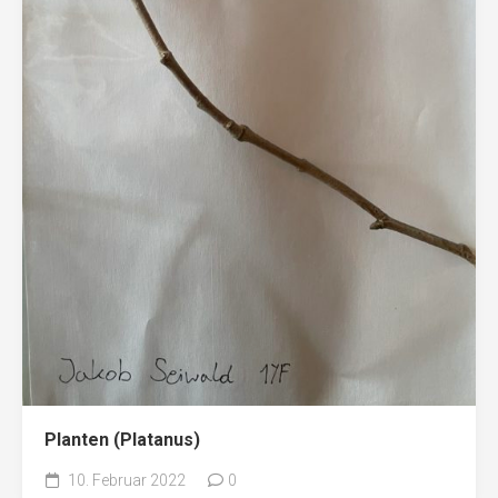
Planten (Platanus)
10. Februar 2022
0