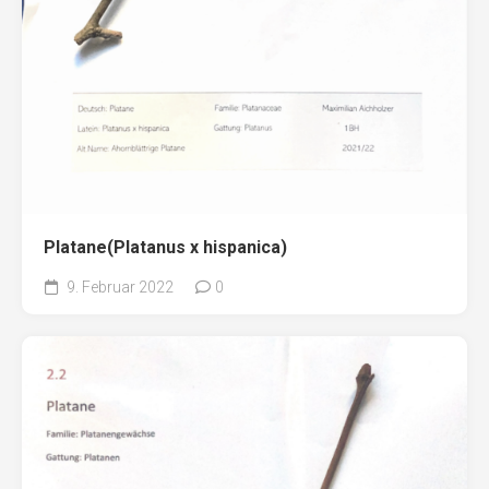
Platane(Platanus x hispanica)
9. Februar 2022
0