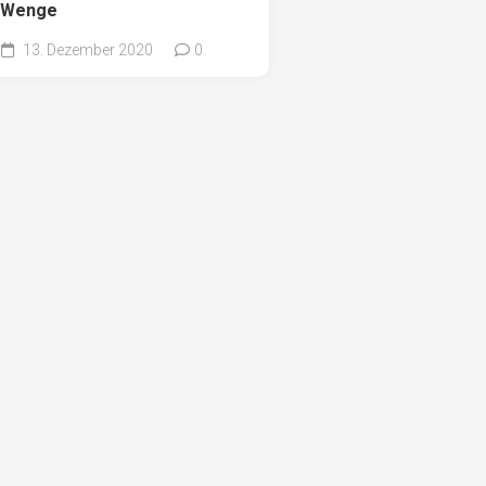
Pappel
Wenge
Platane
13. Dezember 2020
0
Robinie
Tanne
Tulpenbaum
Ulme
Vogelbeere
Weide
Weißdorn
Zirbe
Andere