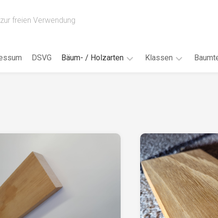
zur freien Verwendung
ressum
DSVG
Bäum- / Holzarten
Klassen
Baumte
Obstbäume
16AH
Blät
/
Tropenhölzer
16BH
Nad
Ahorn
17AF
Blüt
/
Birke
17AH
Früc
Buche
18AF
Bor
/
Douglasie
17BH
Rind
Eibe
18AH
Kno
Eiche
18BH
Habi