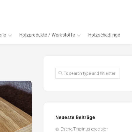
ile
Holzprodukte / Werkstoffe
Holzschädlinge
ter
andere
Werkstoffe
eln
Energieholz
en
Faserwerkstoffe
hte
Funiere
ke
Holzbauprodukte
e
Massivholzwerkstoffe
Neueste Beiträge
spen
Möbel-
/
tus
Esche/Fraxinus excelsior
Innenausbau