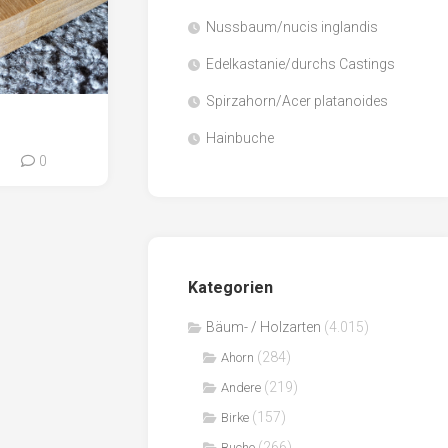
Nussbaum/nucis inglandis
Papier
/
Edelkastanie/durchs Castings
Zellulose
Spirzahorn/Acer platanoides
Sägenebenprodukte
Hainbuche
Schnittholz
0
0
Spanwerkstoffe
Kategorien
Bäum- / Holzarten
(4.015)
(284)
Ahorn
(219)
Andere
(157)
Birke
(266)
Buche