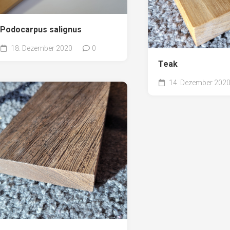
Erle
19AF
Esche
19AH
Podocarpus salignus
Fichte
19BH
18. Dezember 2020
0
Ginkgo
20AF
Teak
Hartriegel
20AH
14. Dezember 202
Hasel
20BH
Hollunder
Admin
Kastanie
Kiefer
Lärche
Linde
Mammutbaum
Nuss