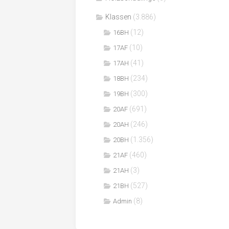
Klassen
(3.886)
(12)
16BH
(10)
17AF
(41)
17AH
(234)
18BH
(300)
19BH
(691)
20AF
(246)
20AH
(1.356)
20BH
(460)
21AF
(3)
21AH
(527)
21BH
(8)
Admin