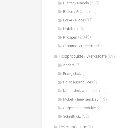
(793)
Blätter / Nadeln
(11)
Blüten / Früchte
(33)
Borke / Rinde
(19)
Habitus
(2.045)
Knospen
(40)
Stammquerschnitt
Holzprodukte / Werkstoffe
(89)
(2)
andere
(1)
Energieholz
(3)
Holzbauprodukte
(11)
Massivholzwerkstoffe
(19)
Möbel- / Innenausbau
(3)
Sägenebenprodukte
(52)
Schnittholz
Holzschädlinge
(3)