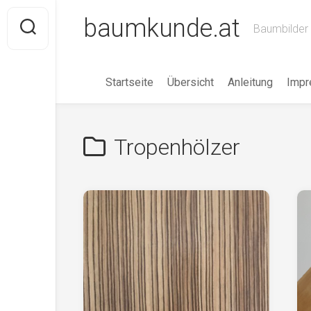
Skip
baumkunde.at
to
Baumbilder 
content
Startseite
Übersicht
Anleitung
Imp
Tropenhölzer