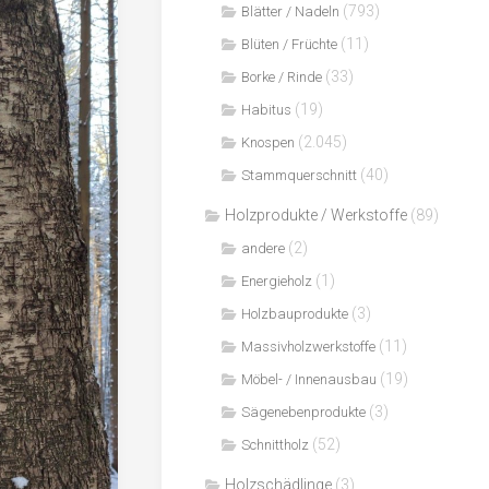
(793)
Blätter / Nadeln
(11)
Blüten / Früchte
(33)
Borke / Rinde
(19)
Habitus
(2.045)
Knospen
(40)
Stammquerschnitt
Holzprodukte / Werkstoffe
(89)
(2)
andere
(1)
Energieholz
(3)
Holzbauprodukte
(11)
Massivholzwerkstoffe
(19)
Möbel- / Innenausbau
(3)
Sägenebenprodukte
(52)
Schnittholz
Holzschädlinge
(3)