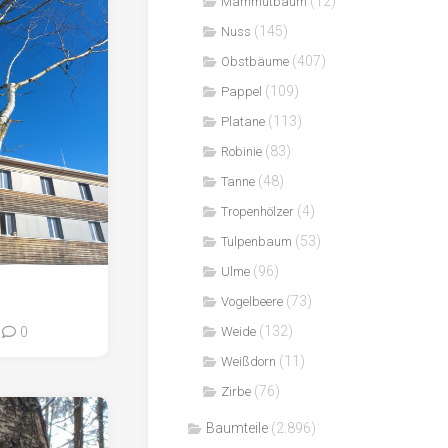
(12)
Mammutbaum
(145)
Nuss
(407)
Obstbäume
(109)
Pappel
(113)
Platane
(83)
Robinie
(48)
Tanne
(4)
Tropenhölzer
(53)
Tulpenbaum
(96)
Ulme
(73)
Vogelbeere
(132)
Weide
0
(11)
Weißdorn
(76)
Zirbe
Baumteile
(2.896)