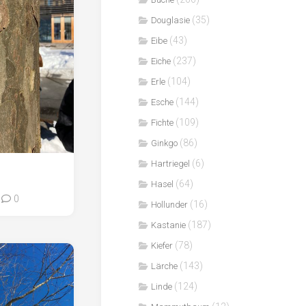
(35)
Douglasie
(43)
Eibe
(237)
Eiche
(104)
Erle
(144)
Esche
(109)
Fichte
(86)
Ginkgo
(6)
Hartriegel
(64)
Hasel
0
(16)
Hollunder
(187)
Kastanie
(78)
Kiefer
(143)
Lärche
(124)
Linde