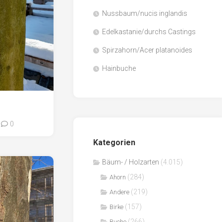
Nussbaum/nucis inglandis
Papier
/
Edelkastanie/durchs Castings
Zellulose
Spirzahorn/Acer platanoides
Sägenebenprodukte
Hainbuche
Schnittholz
Spanwerkstoffe
0
Kategorien
Bäum- / Holzarten
(4.015)
(284)
Ahorn
(219)
Andere
(157)
Birke
(266)
Buche