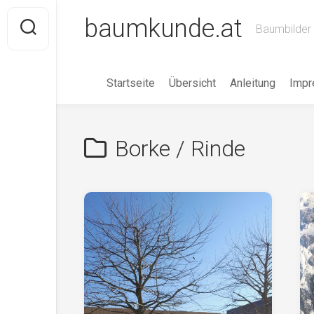
Skip
baumkunde.at
to
Baumbilder 
content
Startseite
Übersicht
Anleitung
Imp
Borke / Rinde