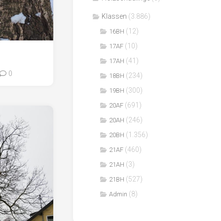
Klassen
(3.886)
(12)
16BH
(10)
17AF
(41)
17AH
0
(234)
18BH
(300)
19BH
(691)
20AF
(246)
20AH
(1.356)
20BH
(460)
21AF
(3)
21AH
(527)
21BH
(8)
Admin