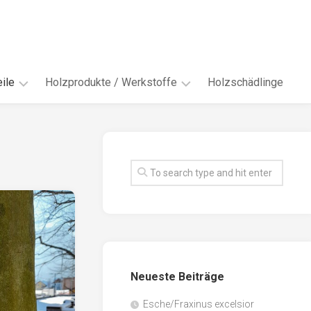
ile
Holzprodukte / Werkstoffe
Holzschädlinge
ter
andere
Werkstoffe
eln
Energieholz
en
Faserwerkstoffe
hte
Funiere
ke
Holzbauprodukte
e
Massivholzwerkstoffe
Neueste Beiträge
spen
Möbel-
/
tus
Esche/Fraxinus excelsior
Innenausbau