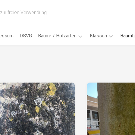
zur freien Verwendung
ressum
DSVG
Bäum- / Holzarten
Klassen
Baumte
Obstbäume
16AH
Blät
/
Tropenhölzer
16BH
Nad
Ahorn
17AF
Blüt
/
Birke
17AH
Früc
Buche
18AF
Bor
/
Douglasie
17BH
Rind
Eibe
18AH
Kno
Eiche
18BH
Habi