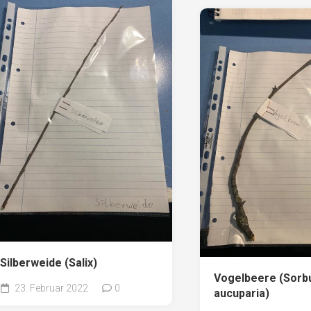
Silberweide (Salix)
Vogelbeere (Sorb
23. Februar 2022
0
aucuparia)