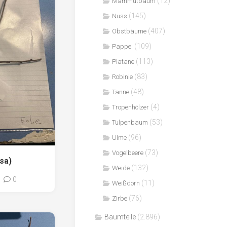
(12)
Mammutbaum
(145)
Nuss
(407)
Obstbäume
(109)
Pappel
(113)
Platane
(83)
Robinie
(48)
Tanne
(4)
Tropenhölzer
(53)
Tulpenbaum
(96)
Ulme
(73)
Vogelbeere
osa)
(132)
Weide
0
(11)
Weißdorn
(76)
Zirbe
Baumteile
(2.896)