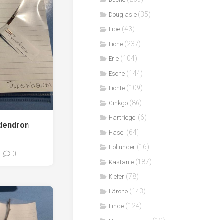
(35)
Douglasie
(43)
Eibe
(237)
Eiche
(104)
Erle
(144)
Esche
(109)
Fichte
(86)
Ginkgo
(6)
Hartriegel
odendron
(64)
Hasel
(16)
Hollunder
0
(187)
Kastanie
(78)
Kiefer
(143)
Lärche
(124)
Linde