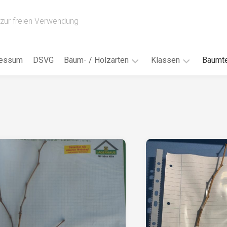
zur freien Verwendung
ressum
DSVG
Bäum- / Holzarten
Klassen
Baumte
Obstbäume
16AH
Blät
/
Tropenhölzer
16BH
Nad
Ahorn
17AF
Blüt
/
Birke
17AH
Früc
Buche
18AF
Bor
/
Douglasie
17BH
Rind
Eibe
18AH
Kno
Eiche
18BH
Habi