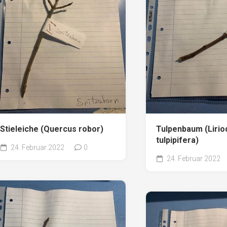
Pappel
Platane
Robinie
Tanne
Tulpenbaum
Ulme
Vogelbeere
Weide
Stieleiche (Quercus robor)
Tulpenbaum (Liri
Weißdorn
tulpipifera)
24. Februar 2022
0
Zirbe
24. Februar 2022
Andere