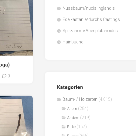
Nussbaum/nucis inglandis
Papier
/
Edelkastanie/durchs Castings
Zellulose
Spirzahorn/Acer platanoides
Sägenebenprodukte
Hainbuche
Schnittholz
Spanwerkstoffe
loga)
0
Kategorien
Bäum- / Holzarten
(4.015)
(284)
Ahorn
(219)
Andere
(157)
Birke
(266)
Buche