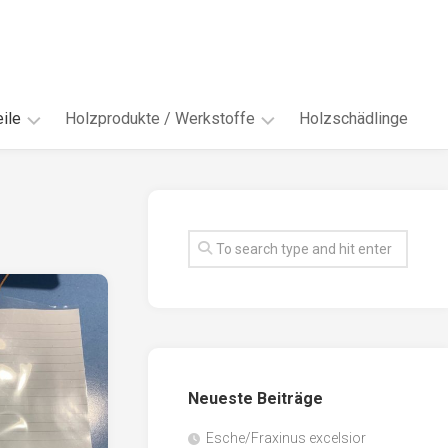
ile
Holzprodukte / Werkstoffe
Holzschädlinge
ter
andere
Werkstoffe
eln
Energieholz
en
Faserwerkstoffe
hte
Funiere
ke
Holzbauprodukte
e
Massivholzwerkstoffe
Neueste Beiträge
spen
Möbel-
/
tus
Esche/Fraxinus excelsior
Innenausbau