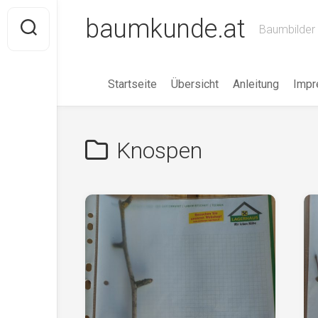
Skip
baumkunde.at
to
Baumbilder 
content
Startseite
Übersicht
Anleitung
Imp
Knospen