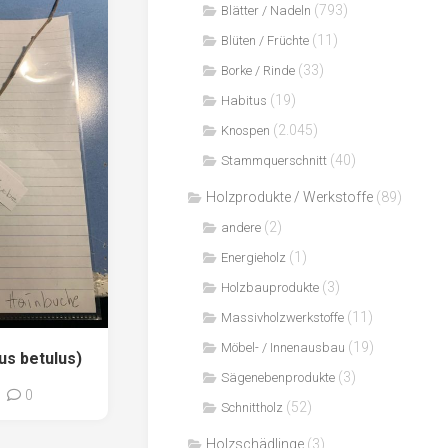
(793)
Blätter / Nadeln
(11)
Blüten / Früchte
(33)
Borke / Rinde
(19)
Habitus
(2.045)
Knospen
(40)
Stammquerschnitt
Holzprodukte / Werkstoffe
(89)
(2)
andere
(1)
Energieholz
(3)
Holzbauprodukte
(11)
Massivholzwerkstoffe
(19)
Möbel- / Innenausbau
us betulus)
(3)
Sägenebenprodukte
0
(52)
Schnittholz
Holzschädlinge
(3)