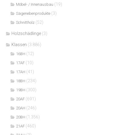
(19)
Möbel- / Innenausbau
(3)
Sägenebenprodukte
(52)
Schnittholz
Holzschädlinge
(3)
Klassen
(3.886)
(12)
16BH
(10)
17AF
(41)
17AH
(234)
18BH
(300)
19BH
(691)
20AF
(246)
20AH
(1.356)
20BH
(460)
21AF