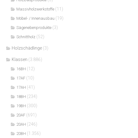
(11)
Massivholzwerkstoffe
(19)
Möbel- / Innenausbau
(3)
Sägenebenprodukte
(52)
Schnittholz
Holzschädlinge
(3)
Klassen
(3.886)
(12)
16BH
(10)
17AF
(41)
17AH
(234)
18BH
(300)
19BH
(691)
20AF
(246)
20AH
(1.356)
20BH