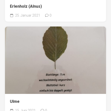
Erlenholz (Alnus)
25. Januar 2021
0
Ulme
15. Juni 2021
0