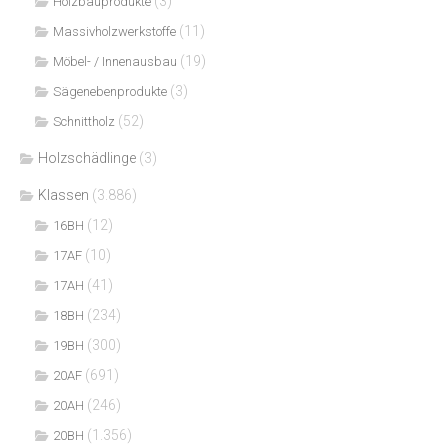
(3)
Holzbauprodukte
(11)
Massivholzwerkstoffe
(19)
Möbel- / Innenausbau
(3)
Sägenebenprodukte
(52)
Schnittholz
Holzschädlinge
(3)
Klassen
(3.886)
(12)
16BH
(10)
17AF
(41)
17AH
(234)
18BH
(300)
19BH
(691)
20AF
(246)
20AH
(1.356)
20BH