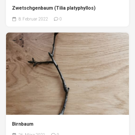
Zwetschgenbaum (Tilia platyphyllos)
8. Februar 2022
0
Birnbaum
26. März 2021
0