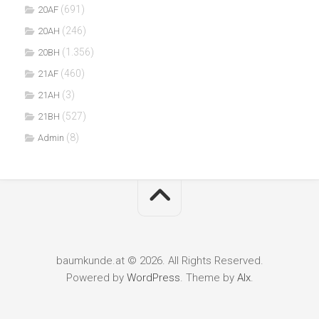
(691)
20AF
(246)
20AH
(1.356)
20BH
(460)
21AF
(3)
21AH
(527)
21BH
(8)
Admin
baumkunde.at © 2026. All Rights Reserved.
Powered by
WordPress
. Theme by
Alx
.