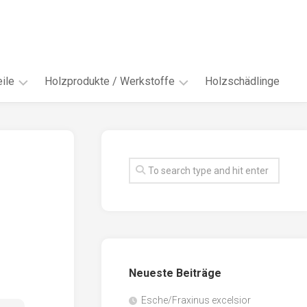
ile
Holzprodukte / Werkstoffe
Holzschädlinge
ter
andere
Werkstoffe
eln
Energieholz
en
Faserwerkstoffe
hte
Funiere
ke
Holzbauprodukte
e
Massivholzwerkstoffe
Neueste Beiträge
spen
Möbel-
/
tus
Esche/Fraxinus excelsior
Innenausbau