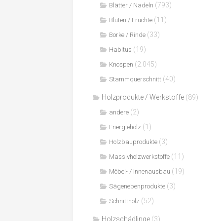
(793)
Blätter / Nadeln
(11)
Blüten / Früchte
(33)
Borke / Rinde
(19)
Habitus
(2.045)
Knospen
(40)
Stammquerschnitt
Holzprodukte / Werkstoffe
(89)
(2)
andere
(1)
Energieholz
(3)
Holzbauprodukte
(11)
Massivholzwerkstoffe
(19)
Möbel- / Innenausbau
(3)
Sägenebenprodukte
(52)
Schnittholz
Holzschädlinge
(3)