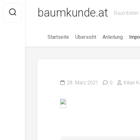
Skip
baumkunde.at
to
Baumbilder 
content
Startseite
Übersicht
Anleitung
Imp
28. März 2021
0
Kilian 