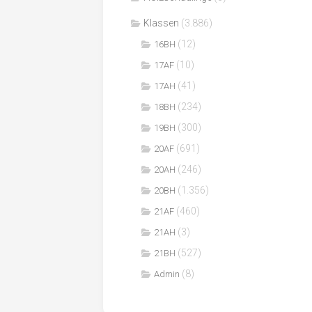
Klassen
(3.886)
(12)
16BH
(10)
17AF
(41)
17AH
(234)
18BH
(300)
19BH
(691)
20AF
(246)
20AH
(1.356)
20BH
(460)
21AF
(3)
21AH
(527)
21BH
(8)
Admin