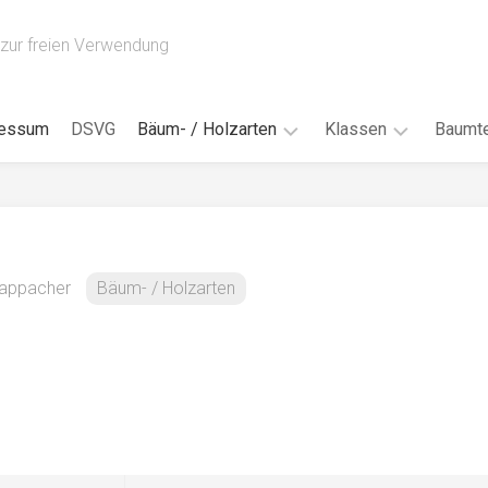
zur freien Verwendung
ressum
DSVG
Bäum- / Holzarten
Klassen
Baumte
Obstbäume
16AH
Blät
/
Tropenhölzer
16BH
Nad
Ahorn
17AF
Blüt
Kappacher
Bäum- / Holzarten
/
Birke
17AH
Früc
Buche
18AF
Bor
/
Douglasie
17BH
Rind
Eibe
18AH
Kno
Eiche
18BH
Habi