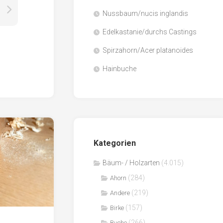
Nussbaum/nucis inglandis
Papier
/
Edelkastanie/durchs Castings
Zellulose
Spirzahorn/Acer platanoides
Sägenebenprodukte
Hainbuche
Schnittholz
Spanwerkstoffe
Kategorien
Bäum- / Holzarten
(4.015)
(284)
Ahorn
(219)
Andere
(157)
Birke
(266)
Buche