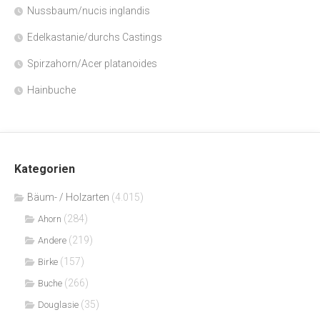
Nussbaum/nucis inglandis
Edelkastanie/durchs Castings
Spirzahorn/Acer platanoides
Hainbuche
Kategorien
Bäum- / Holzarten
(4.015)
(284)
Ahorn
(219)
Andere
(157)
Birke
(266)
Buche
(35)
Douglasie