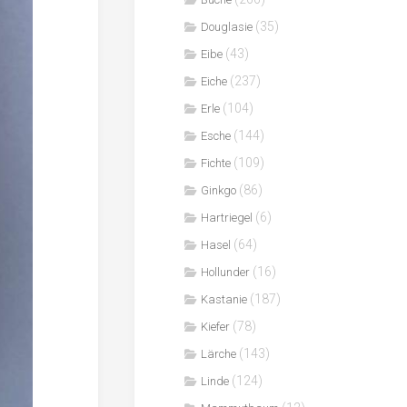
(35)
Douglasie
(43)
Eibe
(237)
Eiche
(104)
Erle
(144)
Esche
(109)
Fichte
(86)
Ginkgo
(6)
Hartriegel
(64)
Hasel
(16)
Hollunder
(187)
Kastanie
(78)
Kiefer
(143)
Lärche
(124)
Linde