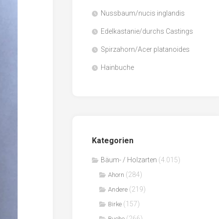
Nussbaum/nucis inglandis
Papier
/
Edelkastanie/durchs Castings
Zellulose
Spirzahorn/Acer platanoides
Sägenebenprodukte
Hainbuche
Schnittholz
Spanwerkstoffe
Kategorien
Bäum- / Holzarten
(4.015)
(284)
Ahorn
(219)
Andere
(157)
Birke
(266)
Buche