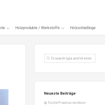
ile
Holzprodukte / Werkstoffe
Holzschädlinge
ter
andere
Werkstoffe
eln
Energieholz
en
Faserwerkstoffe
hte
Funiere
ke
Holzbauprodukte
e
Massivholzwerkstoffe
Neueste Beiträge
spen
Möbel-
/
tus
Esche/Fraxinus excelsior
Innenausbau