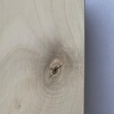
Erle
19AF
Esche
19AH
Fichte
19BH
Ginkgo
20AF
Hartriegel
20AH
Hasel
20BH
Hollunder
Admin
Kastanie
Kiefer
Lärche
Linde
Mammutbaum
Nuss