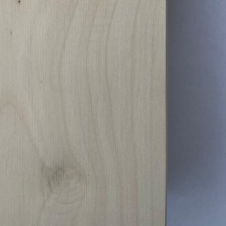
Pappel
Platane
Robinie
Tanne
Tulpenbaum
Ulme
Vogelbeere
Weide
Weißdorn
Zirbe
Andere