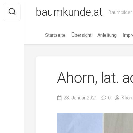
Skip
baumkunde.at
to
Baumbilder 
content
Startseite
Übersicht
Anleitung
Imp
Ahorn, lat. a
28. Januar 2021
0
Kilia