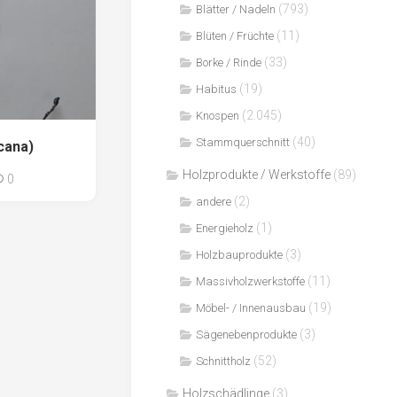
(793)
Blätter / Nadeln
(11)
Blüten / Früchte
(33)
Borke / Rinde
(19)
Habitus
(2.045)
Knospen
(40)
Stammquerschnitt
cana)
Holzprodukte / Werkstoffe
(89)
0
(2)
andere
(1)
Energieholz
(3)
Holzbauprodukte
(11)
Massivholzwerkstoffe
(19)
Möbel- / Innenausbau
(3)
Sägenebenprodukte
(52)
Schnittholz
Holzschädlinge
(3)