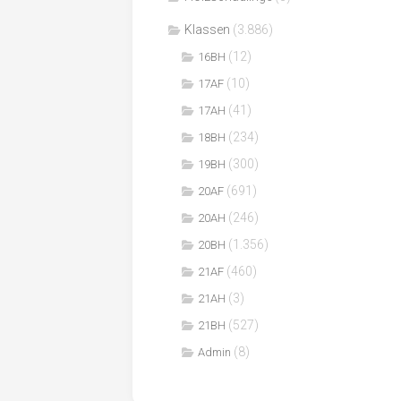
Klassen
(3.886)
(12)
16BH
(10)
17AF
(41)
17AH
(234)
18BH
(300)
19BH
(691)
20AF
(246)
20AH
(1.356)
20BH
(460)
21AF
(3)
21AH
(527)
21BH
(8)
Admin