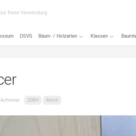
zur freien Verwendung
ressum
DSVG
Bäum- / Holzarten
Klassen
Baumte
Obstbäume
16AH
Blät
/
Tropenhölzer
16BH
Nad
cer
Ahorn
17AF
Blüt
/
Birke
17AH
Früc
Buche
18AF
n Achorner
20BH
Ahorn
Bor
/
Douglasie
17BH
Rind
Eibe
18AH
Kno
Eiche
18BH
Habi