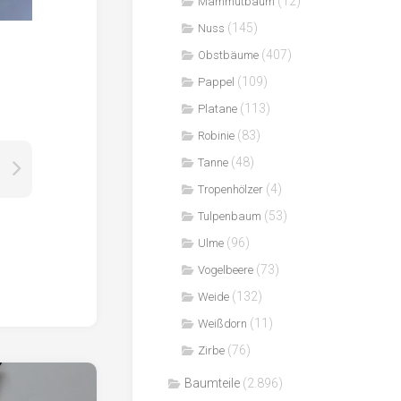
(12)
Mammutbaum
(145)
Nuss
(407)
Obstbäume
(109)
Pappel
(113)
Platane
(83)
Robinie
(48)
Tanne
(4)
Tropenhölzer
(53)
Tulpenbaum
(96)
Ulme
(73)
Vogelbeere
(132)
Weide
(11)
Weißdorn
(76)
Zirbe
Baumteile
(2.896)