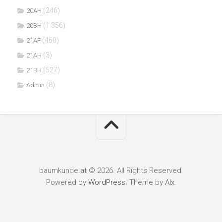
(246)
20AH
(1.356)
20BH
(460)
21AF
(3)
21AH
(527)
21BH
(8)
Admin
baumkunde.at © 2026. All Rights Reserved.
Powered by
WordPress
. Theme by
Alx
.