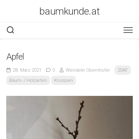
Skip
baumkunde.at
to
content
Apfel
28. März 2021
0
Wendelin Obernhofer
20AF
Bäum- / Holzarten
Knospen