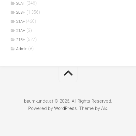
(246)
20AH
(1.356)
20BH
(460)
21AF
(3)
21AH
(527)
21BH
(8)
Admin
baumkunde.at © 2026. All Rights Reserved.
Powered by
WordPress
. Theme by
Alx
.