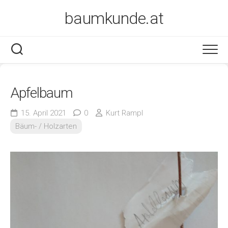
Skip
baumkunde.at
to
content
Apfelbaum
15. April 2021
0
Kurt Rampl
Bäum- / Holzarten