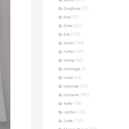
(35)
Douglasie
(43)
Eibe
(237)
Eiche
(104)
Erle
(144)
Esche
(109)
Fichte
(86)
Ginkgo
(6)
Hartriegel
(64)
Hasel
(16)
Hollunder
(187)
Kastanie
(78)
Kiefer
(143)
Lärche
(124)
Linde