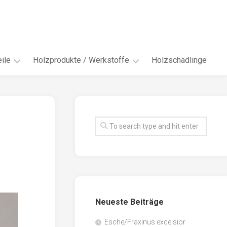
ile
Holzprodukte / Werkstoffe
Holzschädlinge
ter
andere
Werkstoffe
eln
Energieholz
en
Faserwerkstoffe
hte
Funiere
ke
Holzbauprodukte
e
Massivholzwerkstoffe
Neueste Beiträge
spen
Möbel-
/
tus
Esche/Fraxinus excelsior
Innenausbau