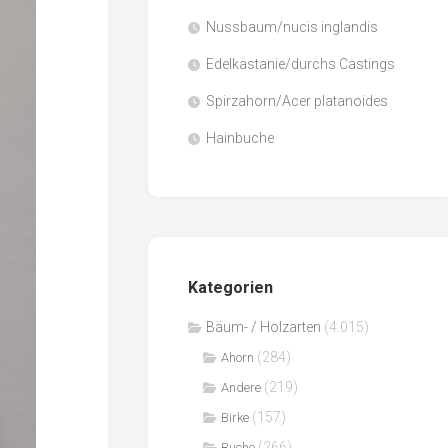
Nussbaum/nucis inglandis
Papier
/
Edelkastanie/durchs Castings
Zellulose
Spirzahorn/Acer platanoides
Sägenebenprodukte
Hainbuche
Schnittholz
Spanwerkstoffe
Kategorien
Bäum- / Holzarten
(4.015)
(284)
Ahorn
(219)
Andere
(157)
Birke
(266)
Buche