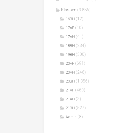
Klassen
(3.886)
(12)
16BH
(10)
17AF
(41)
17AH
(234)
18BH
(300)
19BH
(691)
20AF
(246)
20AH
(1.356)
20BH
(460)
21AF
(3)
21AH
(527)
21BH
(8)
Admin