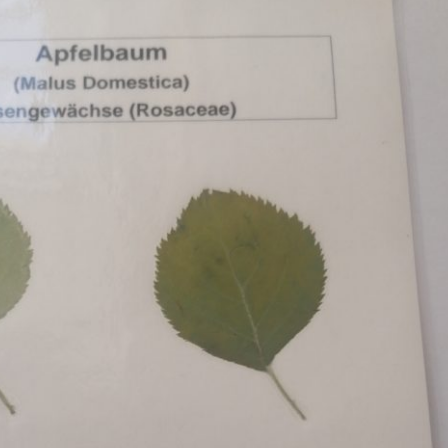
Erle
19AF
Esche
19AH
Fichte
19BH
Ginkgo
20AF
Hartriegel
20AH
Hasel
20BH
Hollunder
Admin
Kastanie
Kiefer
Lärche
Linde
Mammutbaum
Nuss