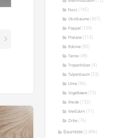
(12)
Mammutbaum
(145)
Nuss
(407)
Obstbäume
(109)
Pappel
(113)
Platane
(83)
Robinie
(48)
Tanne
(4)
Tropenhölzer
(53)
Tulpenbaum
(96)
Ulme
(73)
Vogelbeere
(132)
Weide
(11)
Weißdorn
(76)
Zirbe
Baumteile
(2.896)