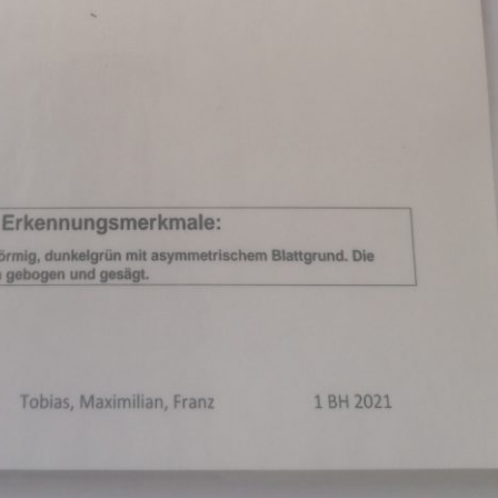
Pappel
Platane
Robinie
Tanne
Tulpenbaum
Ulme
Vogelbeere
Weide
Weißdorn
Zirbe
Andere