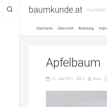
Skip
baumkunde.at
to
Baumbilder 
content
Startseite
Übersicht
Anleitung
Imp
Apfelbaum
15. Juni 2021
0
Maxi