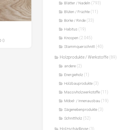
(793)
Blätter / Nadeln
(11)
Blüten / Früchte
(33)
Borke / Rinde
(19)
Habitus
(2.045)
Knospen
0
(40)
Stammquerschnitt
Holzprodukte / Werkstoffe
(89)
(2)
andere
(1)
Energieholz
(3)
Holzbauprodukte
(11)
Massivholzwerkstoffe
(19)
Möbel- / Innenausbau
(3)
Sägenebenprodukte
(52)
Schnittholz
Holzschädlinge
(3)