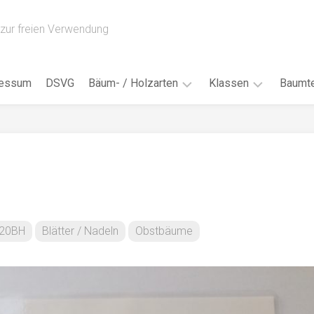
zur freien Verwendung
ressum
DSVG
Bäum- / Holzarten
Klassen
Baumte
Obstbäume
16AH
Blät
/
Tropenhölzer
16BH
Nad
Ahorn
17AF
Blüt
/
Birke
17AH
Früc
Buche
18AF
20BH
Blätter / Nadeln
Obstbäume
Bor
/
Douglasie
17BH
Rind
Eibe
18AH
Kno
Eiche
18BH
Habi