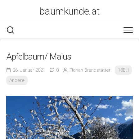
Skip
baumkunde.at
to
content
Apfelbaum/ Malus
26. Januar 2021
0
Florian Brandstätter
18BH
Andere