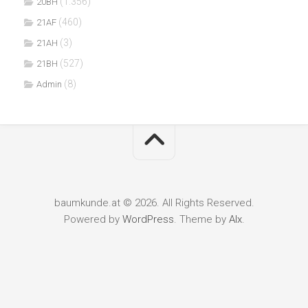
(1.356)
20BH
(460)
21AF
(3)
21AH
(527)
21BH
(8)
Admin
baumkunde.at © 2026. All Rights Reserved.
Powered by
WordPress
. Theme by
Alx
.