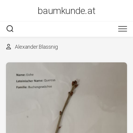
Skip
baumkunde.at
to
content
Alexander.Blassnig