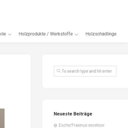
ile
Holzprodukte / Werkstoffe
Holzschädlinge
ter
andere
Werkstoffe
eln
Energieholz
en
Faserwerkstoffe
hte
Funiere
ke
Holzbauprodukte
e
Massivholzwerkstoffe
Neueste Beiträge
spen
Möbel-
/
tus
Esche/Fraxinus excelsior
Innenausbau