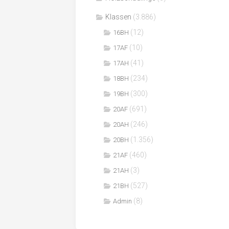
Klassen
(3.886)
(12)
16BH
(10)
17AF
(41)
17AH
(234)
18BH
(300)
19BH
(691)
20AF
(246)
20AH
(1.356)
20BH
(460)
21AF
(3)
21AH
(527)
21BH
(8)
Admin