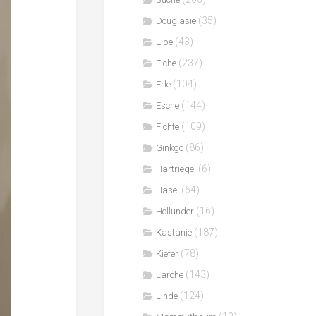
(35)
Douglasie
(43)
Eibe
(237)
Eiche
(104)
Erle
(144)
Esche
(109)
Fichte
(86)
Ginkgo
(6)
Hartriegel
(64)
Hasel
(16)
Hollunder
(187)
Kastanie
(78)
Kiefer
(143)
Lärche
(124)
Linde