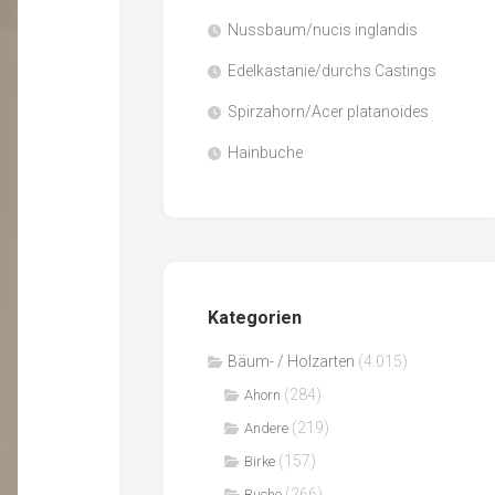
Nussbaum/nucis inglandis
Papier
/
Edelkastanie/durchs Castings
Zellulose
Spirzahorn/Acer platanoides
Sägenebenprodukte
Hainbuche
Schnittholz
Spanwerkstoffe
Kategorien
Bäum- / Holzarten
(4.015)
(284)
Ahorn
(219)
Andere
(157)
Birke
(266)
Buche