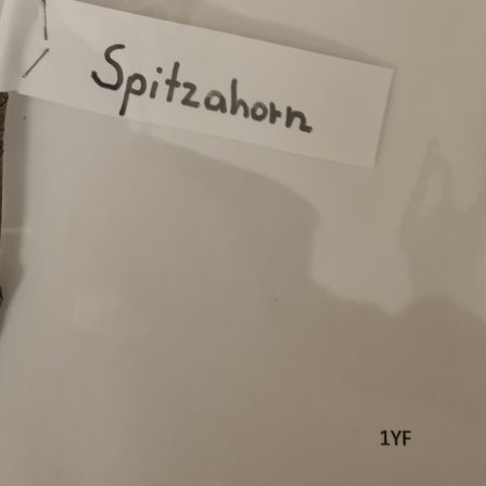
Pappel
Platane
Robinie
Tanne
Tulpenbaum
Ulme
Vogelbeere
Weide
Weißdorn
Zirbe
Andere