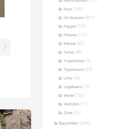
(12)
Mammutbaum
(145)
Nuss
(407)
Obstbäume
(109)
Pappel
(113)
Platane
(83)
Robinie
(48)
Tanne
(4)
Tropenhölzer
(53)
Tulpenbaum
(96)
Ulme
(73)
Vogelbeere
(132)
Weide
(11)
Weißdorn
(76)
Zirbe
Baumteile
(2.896)