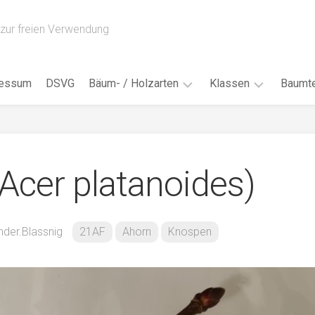
zur freien Verwendung
ressum
DSVG
Bäum- / Holzarten
Klassen
Baumte
Obstbäume
16AH
Blät
/
Tropenhölzer
16BH
Nad
(Acer platanoides)
Ahorn
17AF
Blüt
/
Birke
17AH
Früc
Buche
18AF
nder.Blassnig
21AF
Ahorn
Knospen
Bor
/
Douglasie
17BH
Rind
Eibe
18AH
Kno
Eiche
18BH
Habi