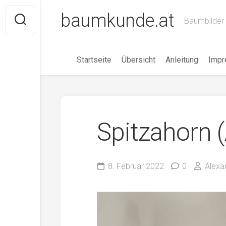
Skip
baumkunde.at
to
Baumbilder 
content
Startseite
Übersicht
Anleitung
Imp
Spitzahorn 
8. Februar 2022
0
Alexa