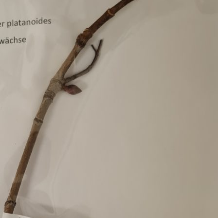
Erle
19AF
Esche
19AH
Fichte
19BH
Ginkgo
20AF
Hartriegel
20AH
Hasel
20BH
Hollunder
Admin
Kastanie
Kiefer
Lärche
Linde
Mammutbaum
Nuss