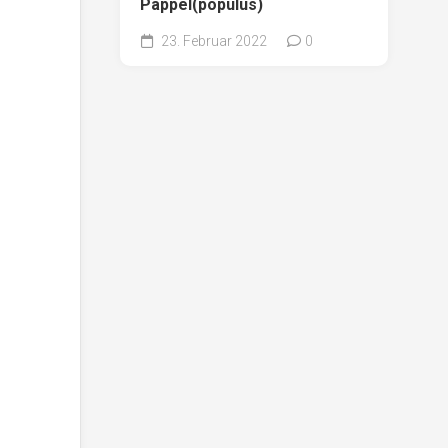
Pappel(populus)
23. Februar 2022
0