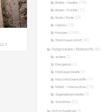
(793)
Blätter / Nadeln
(11)
Blüten / Früchte
(33)
Borke / Rinde
(19)
Habitus
(2.045)
Knospen
(40)
Stammquerschnitt
0
Holzprodukte / Werkstoffe
(89)
(2)
andere
(1)
Energieholz
(3)
Holzbauprodukte
(11)
Massivholzwerkstoffe
(19)
Möbel- / Innenausbau
(3)
Sägenebenprodukte
(52)
Schnittholz
Holzschädlinge
(3)