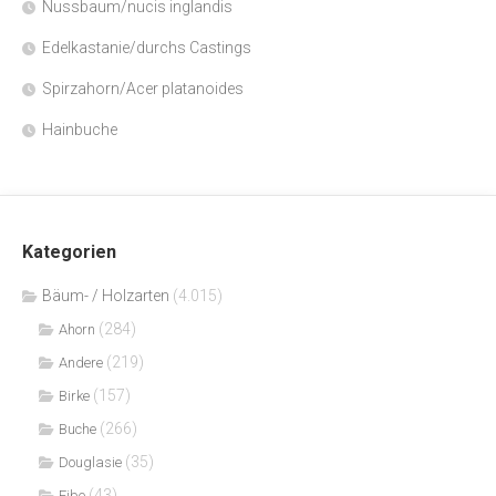
Nussbaum/nucis inglandis
Edelkastanie/durchs Castings
Spirzahorn/Acer platanoides
Hainbuche
Kategorien
Bäum- / Holzarten
(4.015)
(284)
Ahorn
(219)
Andere
(157)
Birke
(266)
Buche
(35)
Douglasie
(43)
Eibe