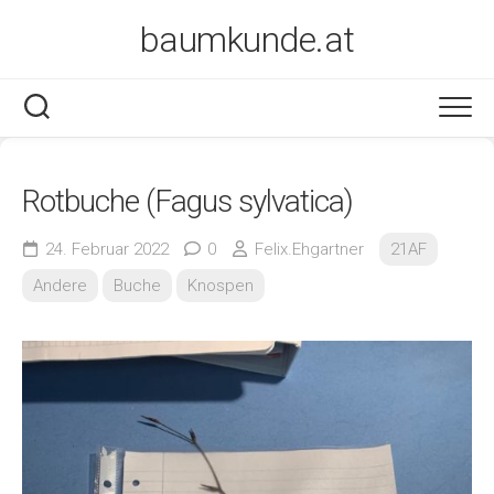
Skip
baumkunde.at
to
content
Rotbuche (Fagus sylvatica)
24. Februar 2022
0
Felix.Ehgartner
21AF
Andere
Buche
Knospen