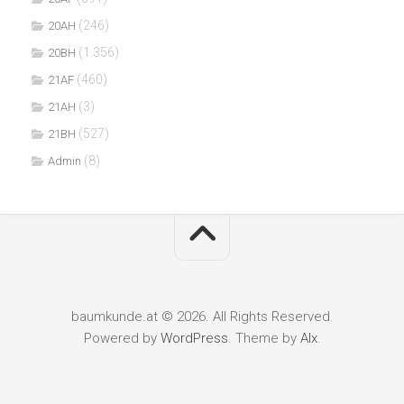
(246)
20AH
(1.356)
20BH
(460)
21AF
(3)
21AH
(527)
21BH
(8)
Admin
baumkunde.at © 2026. All Rights Reserved.
Powered by
WordPress
. Theme by
Alx
.