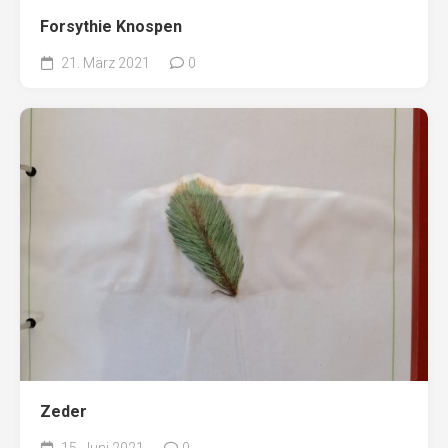
Forsythie Knospen
21. März 2021
0
Zeder
15. Juni 2021
0