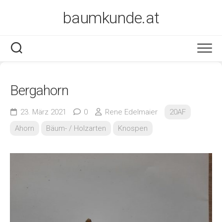
Skip
baumkunde.at
to
content
Bergahorn
23. März 2021
0
Rene Edelmaier
20AF
Ahorn
Bäum- / Holzarten
Knospen