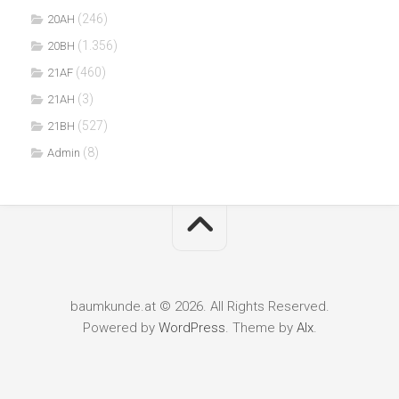
(246)
20AH
(1.356)
20BH
(460)
21AF
(3)
21AH
(527)
21BH
(8)
Admin
baumkunde.at © 2026. All Rights Reserved.
Powered by
WordPress
. Theme by
Alx
.