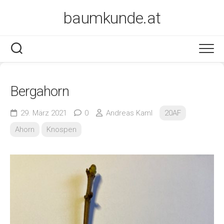
Skip
baumkunde.at
to
content
Bergahorn
29. März 2021
0
Andreas Kaml
20AF
Ahorn
Knospen