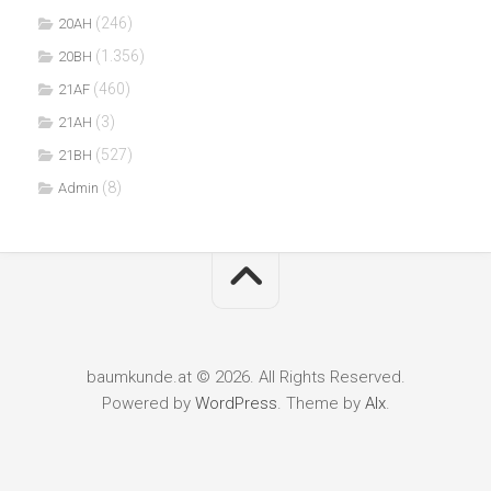
(246)
20AH
(1.356)
20BH
(460)
21AF
(3)
21AH
(527)
21BH
(8)
Admin
baumkunde.at © 2026. All Rights Reserved.
Powered by
WordPress
. Theme by
Alx
.