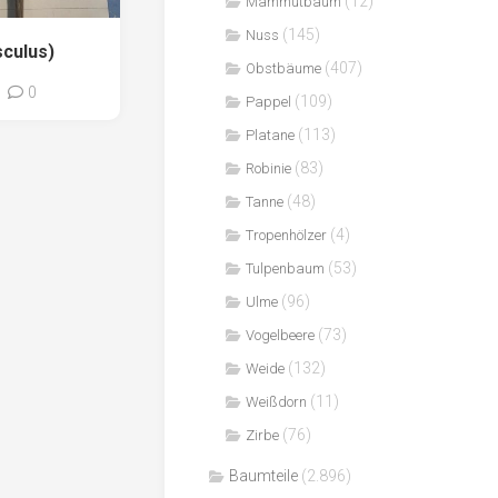
(12)
Mammutbaum
(145)
Nuss
culus)
(407)
Obstbäume
0
(109)
Pappel
(113)
Platane
(83)
Robinie
(48)
Tanne
(4)
Tropenhölzer
(53)
Tulpenbaum
(96)
Ulme
(73)
Vogelbeere
(132)
Weide
(11)
Weißdorn
(76)
Zirbe
Baumteile
(2.896)