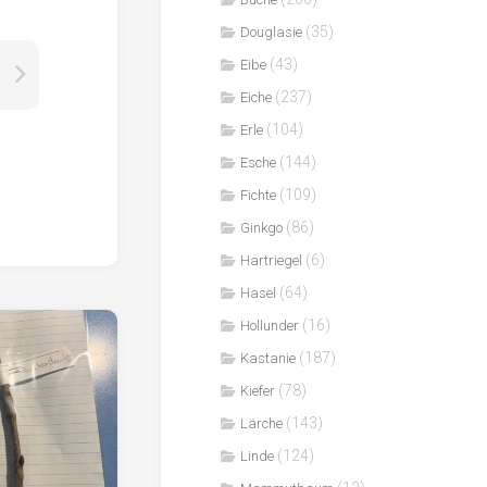
(35)
Douglasie
(43)
Eibe
(237)
Eiche
(104)
Erle
(144)
Esche
(109)
Fichte
(86)
Ginkgo
(6)
Hartriegel
(64)
Hasel
(16)
Hollunder
(187)
Kastanie
(78)
Kiefer
(143)
Lärche
(124)
Linde