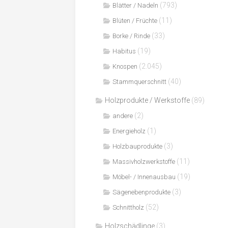
(793)
Blätter / Nadeln
(11)
Blüten / Früchte
(33)
Borke / Rinde
(19)
Habitus
(2.045)
Knospen
(40)
Stammquerschnitt
Holzprodukte / Werkstoffe
(89)
(2)
andere
(1)
Energieholz
(3)
Holzbauprodukte
(11)
Massivholzwerkstoffe
(19)
Möbel- / Innenausbau
(3)
Sägenebenprodukte
(52)
Schnittholz
Holzschädlinge
(3)