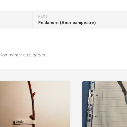
Pappel
Platane
NEXT
Robinie
Feldahorn (Acer campestre)
Tanne
Tulpenbaum
Ulme
n Kommentar abzugeben.
Vogelbeere
Weide
Weißdorn
Zirbe
Andere