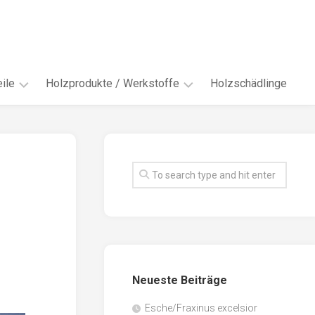
ile
Holzprodukte / Werkstoffe
Holzschädlinge
ter
andere
Werkstoffe
eln
Energieholz
en
Faserwerkstoffe
hte
Funiere
ke
Holzbauprodukte
e
Massivholzwerkstoffe
Neueste Beiträge
spen
Möbel-
/
tus
Esche/Fraxinus excelsior
Innenausbau