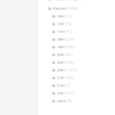
Klassen
(3.886)
(12)
16BH
(10)
17AF
(41)
17AH
(234)
18BH
(300)
19BH
(691)
20AF
(246)
20AH
(1.356)
20BH
(460)
21AF
(3)
21AH
(527)
21BH
(8)
Admin