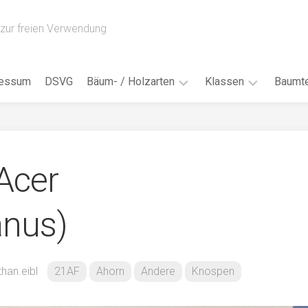
zur freien Verwendung
ressum
DSVG
Bäum- / Holzarten
Klassen
Baumte
Obstbäume
16AH
Blät
/
Tropenhölzer
16BH
Nad
Acer
Ahorn
17AF
Blüt
/
Birke
17AH
Früc
anus)
Buche
18AF
Bor
/
Douglasie
17BH
Rind
Eibe
18AH
than.eibl
21AF
Ahorn
Andere
Knospen
Kno
Eiche
18BH
Habi