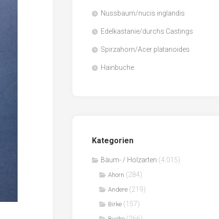
Nussbaum/nucis inglandis
Papier
/
Edelkastanie/durchs Castings
Zellulose
Spirzahorn/Acer platanoides
Sägenebenprodukte
Hainbuche
Schnittholz
Spanwerkstoffe
Kategorien
Bäum- / Holzarten
(4.015)
(284)
Ahorn
(219)
Andere
(157)
Birke
(266)
Buche