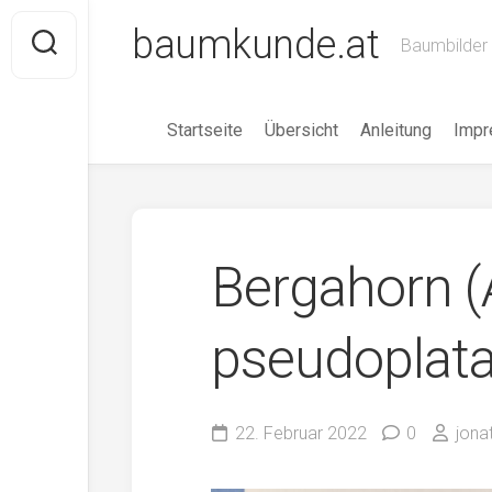
Skip
baumkunde.at
to
Baumbilder 
content
Startseite
Übersicht
Anleitung
Imp
Bergahorn (
pseudoplat
22. Februar 2022
0
jona