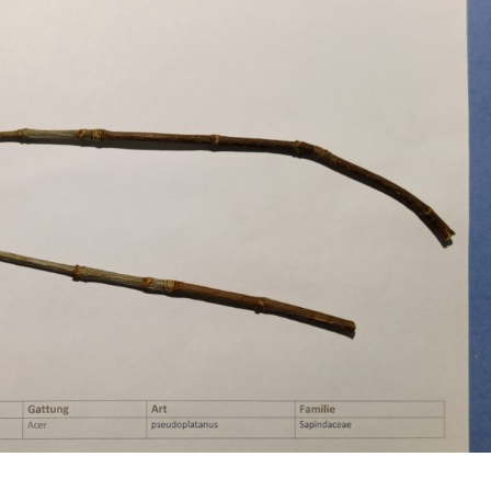
Erle
19AF
Esche
19AH
Fichte
19BH
Ginkgo
20AF
Hartriegel
20AH
Hasel
20BH
Hollunder
Admin
Kastanie
Kiefer
Lärche
Linde
Mammutbaum
Nuss