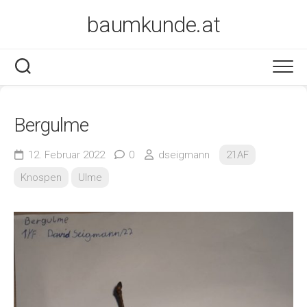
Skip
baumkunde.at
to
content
Bergulme
12. Februar 2022
0
dseigmann
21AF
Knospen
Ulme