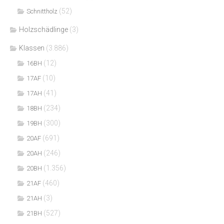
(52)
Schnittholz
Holzschädlinge
(3)
Klassen
(3.886)
(12)
16BH
(10)
17AF
(41)
17AH
(234)
18BH
(300)
19BH
(691)
20AF
(246)
20AH
(1.356)
20BH
(460)
21AF
(3)
21AH
(527)
21BH