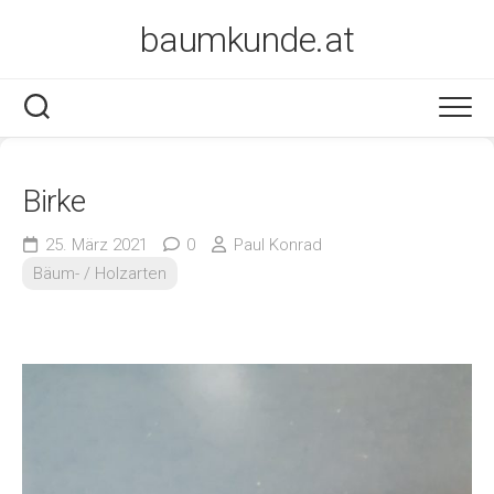
Skip
baumkunde.at
to
content
Birke
25. März 2021
0
Paul Konrad
Bäum- / Holzarten