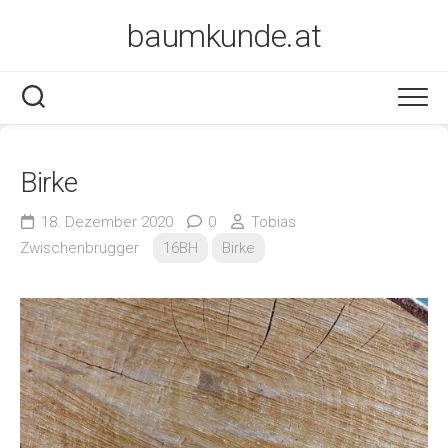
Skip
baumkunde.at
to
content
Birke
18. Dezember 2020
0
Tobias
Zwischenbrugger
16BH
Birke