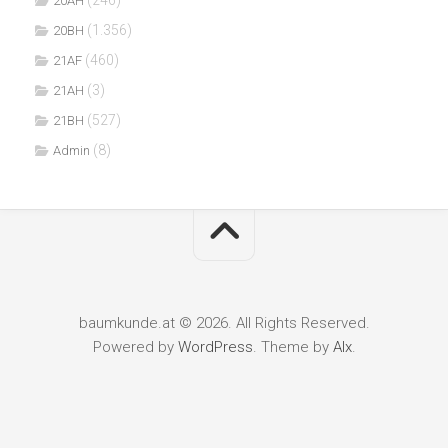
(246)
20AH
(1.356)
20BH
(460)
21AF
(3)
21AH
(527)
21BH
(8)
Admin
baumkunde.at © 2026. All Rights Reserved.
Powered by
WordPress
. Theme by
Alx
.