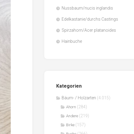
Nussbaum/nucis inglandis
Papier
/
Edelkastanie/durchs Castings
Zellulose
Spirzahorn/Acer platanoides
Sägenebenprodukte
Hainbuche
Schnittholz
Spanwerkstoffe
Kategorien
Bäum- / Holzarten
(4.015)
(284)
Ahorn
(219)
Andere
(157)
Birke
(266)
Buche