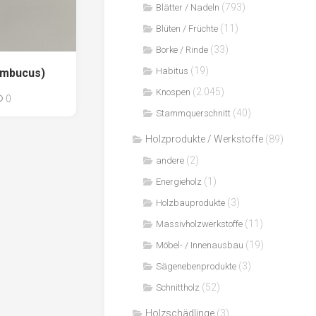
(793)
Blätter / Nadeln
(11)
Blüten / Früchte
(33)
Borke / Rinde
(19)
Habitus
ambucus)
(2.045)
Knospen
0
(40)
Stammquerschnitt
Holzprodukte / Werkstoffe
(89)
(2)
andere
(1)
Energieholz
(3)
Holzbauprodukte
(11)
Massivholzwerkstoffe
(19)
Möbel- / Innenausbau
(3)
Sägenebenprodukte
(52)
Schnittholz
Holzschädlinge
(3)