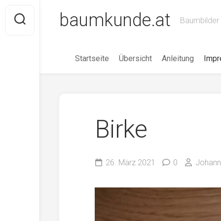
Skip
baumkunde.at
to
Baumbilder 
content
Startseite
Übersicht
Anleitung
Imp
Birke
26. März 2021
0
Johann