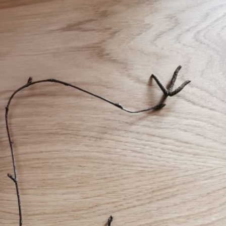
Erle
19AF
Esche
19AH
Fichte
19BH
Ginkgo
20AF
Hartriegel
20AH
Hasel
20BH
Hollunder
Admin
Kastanie
Kiefer
Lärche
Linde
Mammutbaum
Nuss