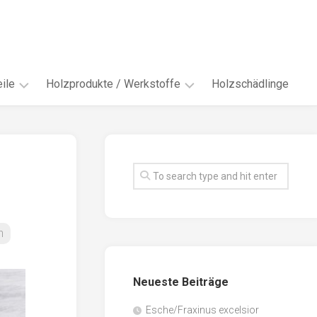
ile
Holzprodukte / Werkstoffe
Holzschädlinge
ter
andere
Werkstoffe
eln
Energieholz
en
Faserwerkstoffe
hte
Funiere
n
ke
Holzbauprodukte
e
Massivholzwerkstoffe
Neueste Beiträge
spen
Möbel-
/
tus
Esche/Fraxinus excelsior
Innenausbau