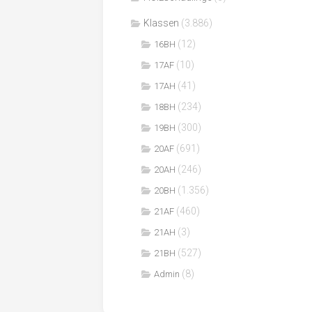
Klassen
(3.886)
(12)
16BH
(10)
17AF
(41)
17AH
(234)
18BH
(300)
19BH
(691)
20AF
(246)
20AH
(1.356)
20BH
(460)
21AF
(3)
21AH
(527)
21BH
(8)
Admin