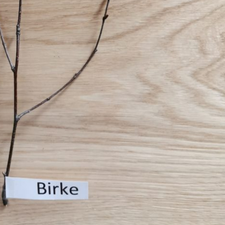
Pappel
Platane
Robinie
Tanne
Tulpenbaum
Ulme
Vogelbeere
Weide
Weißdorn
Zirbe
Andere