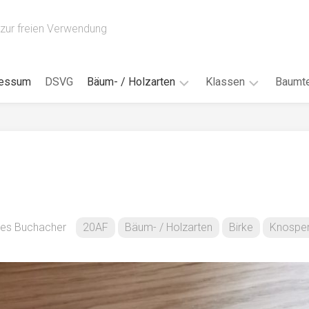
zur freien Verwendung
ressum
DSVG
Bäum- / Holzarten
Klassen
Baumte
Obstbäume
16AH
Blät
/
Tropenhölzer
16BH
Nad
Ahorn
17AF
Blüt
/
Birke
17AH
Früc
Buche
18AF
es Buchacher
20AF
Bäum- / Holzarten
Birke
Knospe
Bor
/
Douglasie
17BH
Rind
Eibe
18AH
Kno
Eiche
18BH
Habi