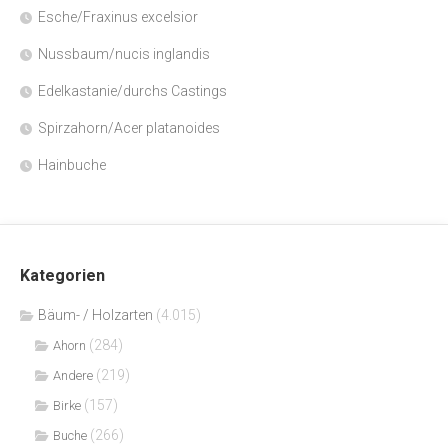
Esche/Fraxinus excelsior
Nussbaum/nucis inglandis
Edelkastanie/durchs Castings
Spirzahorn/Acer platanoides
Hainbuche
Kategorien
Bäum- / Holzarten
(4.015)
(284)
Ahorn
(219)
Andere
(157)
Birke
(266)
Buche