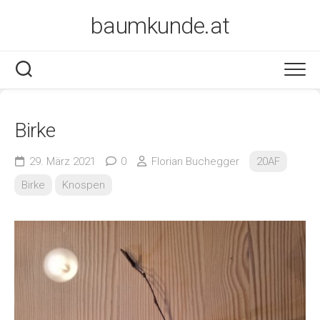
Skip
baumkunde.at
to
content
Birke
29. März 2021
0
Florian Buchegger
20AF
Birke
Knospen