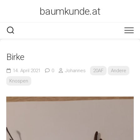
Skip
baumkunde.at
to
content
Birke
14. April 2021
0
Johannes
20AF
Andere
Knospen