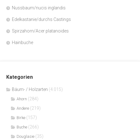
Nussbaum/nucis inglandis
Edelkastanie/durchs Castings
Spirzahorn/Acer platanoides
Hainbuche
Kategorien
Bäum- / Holzarten
(4.015)
(284)
Ahorn
(219)
Andere
(157)
Birke
(266)
Buche
(35)
Douglasie