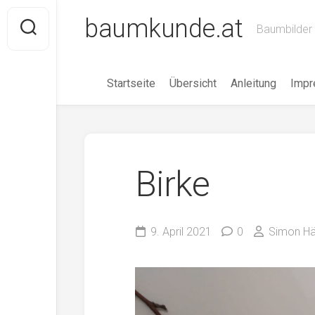
Skip
baumkunde.at
to
Baumbilder 
content
Startseite
Übersicht
Anleitung
Imp
Birke
9. April 2021
0
Simon Hä