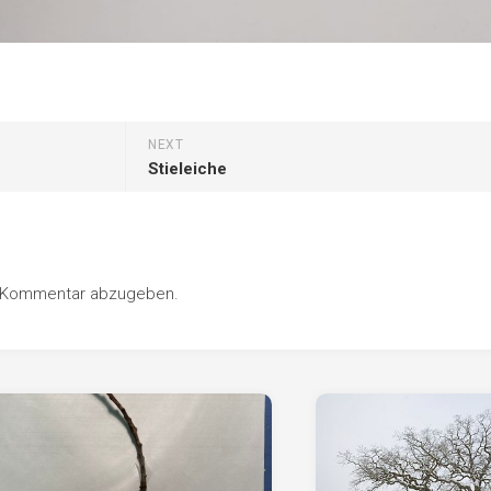
Pappel
Platane
Robinie
Tanne
NEXT
Tulpenbaum
Stieleiche
Ulme
Vogelbeere
Weide
n Kommentar abzugeben.
Weißdorn
Zirbe
Andere