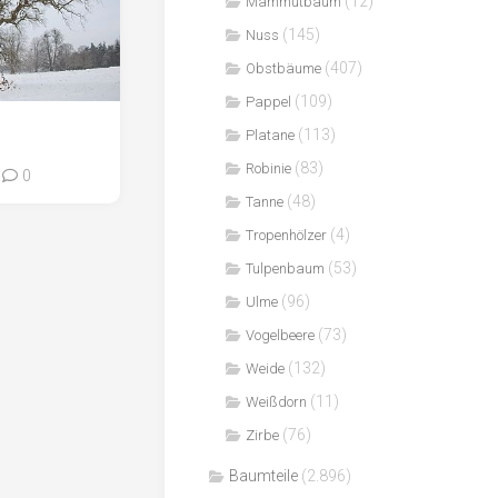
(12)
Mammutbaum
(145)
Nuss
(407)
Obstbäume
(109)
Pappel
(113)
Platane
(83)
Robinie
0
(48)
Tanne
(4)
Tropenhölzer
(53)
Tulpenbaum
(96)
Ulme
(73)
Vogelbeere
(132)
Weide
(11)
Weißdorn
(76)
Zirbe
Baumteile
(2.896)