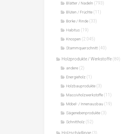
(793)
Blätter / Nadeln
(11)
Blüten / Früchte
(33)
Borke / Rinde
(19)
Habitus
(2.045)
Knospen
(40)
Stammquerschnitt
Holzprodukte / Werkstoffe
(89)
(2)
andere
(1)
Energieholz
(3)
Holzbauprodukte
(11)
Massivholzwerkstoffe
(19)
Möbel- / Innenausbau
(3)
Sägenebenprodukte
(52)
Schnittholz
Holzschädlinge
(3)