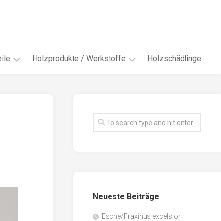
ile
Holzprodukte / Werkstoffe
Holzschädlinge
ter
andere
Werkstoffe
eln
Energieholz
en
Faserwerkstoffe
hte
Funiere
ke
Holzbauprodukte
e
Massivholzwerkstoffe
Neueste Beiträge
spen
Möbel-
/
tus
Esche/Fraxinus excelsior
Innenausbau