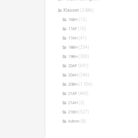
Klassen
(3.886)
(12)
16BH
(10)
17AF
(41)
17AH
(234)
18BH
(300)
19BH
(691)
20AF
(246)
20AH
(1.356)
20BH
(460)
21AF
(3)
21AH
(527)
21BH
(8)
Admin