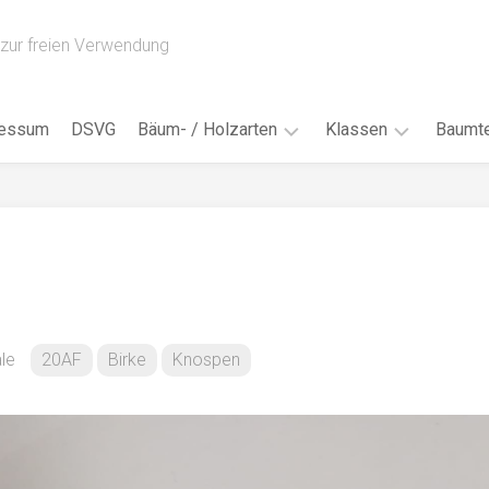
zur freien Verwendung
ressum
DSVG
Bäum- / Holzarten
Klassen
Baumte
Obstbäume
16AH
Blät
/
Tropenhölzer
16BH
Nad
Ahorn
17AF
Blüt
/
Birke
17AH
Früc
Buche
18AF
le
20AF
Birke
Knospen
Bor
/
Douglasie
17BH
Rind
Eibe
18AH
Kno
Eiche
18BH
Habi