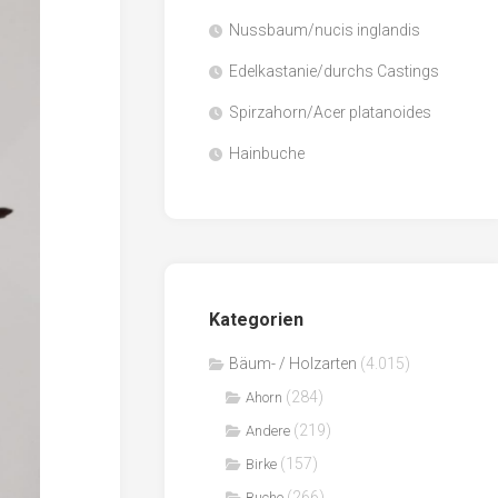
Nussbaum/nucis inglandis
Papier
/
Edelkastanie/durchs Castings
Zellulose
Spirzahorn/Acer platanoides
Sägenebenprodukte
Hainbuche
Schnittholz
Spanwerkstoffe
Kategorien
Bäum- / Holzarten
(4.015)
(284)
Ahorn
(219)
Andere
(157)
Birke
(266)
Buche