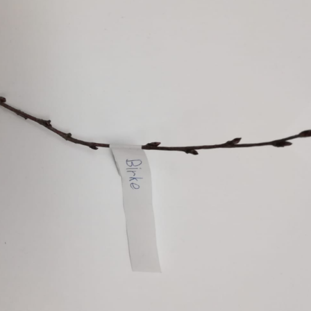
Erle
19AF
Esche
19AH
Fichte
19BH
Ginkgo
20AF
Hartriegel
20AH
Hasel
20BH
Hollunder
Admin
Kastanie
Kiefer
Lärche
Linde
Mammutbaum
Nuss