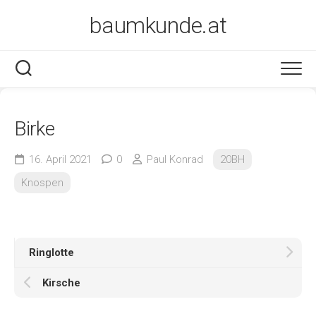
Skip
baumkunde.at
to
content
Birke
16. April 2021
0
Paul Konrad
20BH
Knospen
Ringlotte
Kirsche