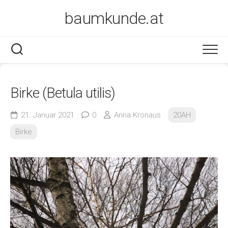
Skip
baumkunde.at
to
content
Birke (Betula utilis)
21. Januar 2021
0
Anna Kronaus
20AH
Birke