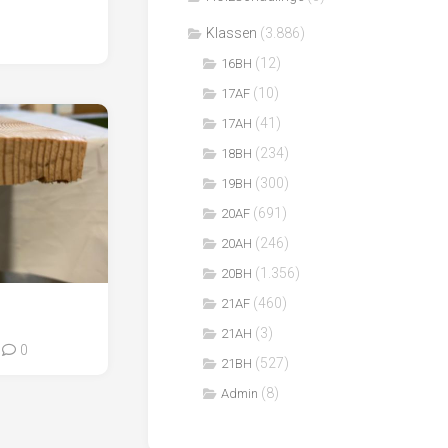
Klassen
(3.886)
(12)
16BH
(10)
17AF
(41)
17AH
(234)
18BH
(300)
19BH
(691)
20AF
(246)
20AH
(1.356)
20BH
(460)
21AF
(3)
21AH
0
(527)
21BH
(8)
Admin