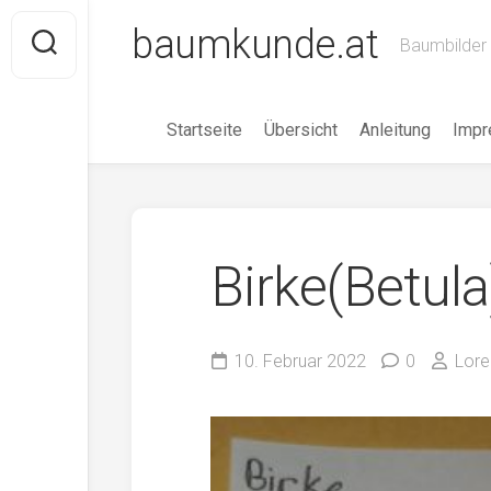
Skip
baumkunde.at
to
Baumbilder 
content
Startseite
Übersicht
Anleitung
Imp
Birke(Betula
10. Februar 2022
0
Lore