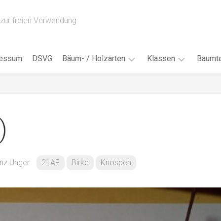
zur freien Verwendung
ressum
DSVG
Bäum- / Holzarten
Klassen
Baumte
Obstbäume
16AH
Blät
/
Tropenhölzer
16BH
Nad
)
Ahorn
17AF
Blüt
/
Birke
17AH
Früc
Buche
18AF
nz.Unger
21AF
Birke
Knospen
Bor
/
Douglasie
17BH
Rind
Eibe
18AH
Kno
Eiche
18BH
Habi