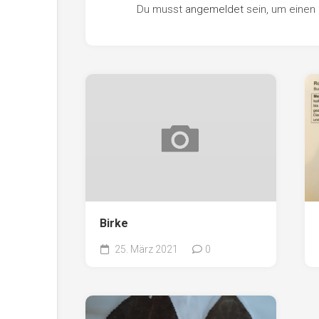
Du musst
angemeldet
sein, um eine
Birke
25. März 2021
0