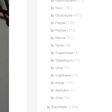
(12)
Mammutbaum
(145)
Nuss
(407)
Obstbäume
(109)
Pappel
(113)
Platane
(83)
Robinie
(48)
Tanne
(4)
Tropenhölzer
(53)
Tulpenbaum
(96)
Ulme
(73)
Vogelbeere
(132)
Weide
(11)
Weißdorn
(76)
Zirbe
Baumteile
(2.896)