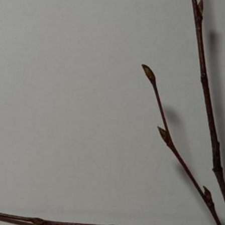
Pappel
Platane
Robinie
Tanne
Tulpenbaum
Ulme
Vogelbeere
Weide
Weißdorn
Zirbe
Andere