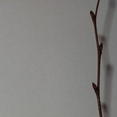
Erle
19AF
Esche
19AH
Fichte
19BH
Ginkgo
20AF
Hartriegel
20AH
Hasel
20BH
Hollunder
Admin
Kastanie
Kiefer
Lärche
Linde
Mammutbaum
Nuss