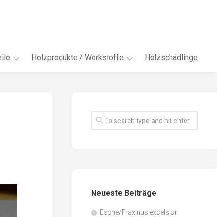
ile
Holzprodukte / Werkstoffe
Holzschädlinge
ter
andere
Werkstoffe
eln
Energieholz
en
Faserwerkstoffe
hte
Funiere
ke
Holzbauprodukte
e
Massivholzwerkstoffe
Neueste Beiträge
spen
Möbel-
/
tus
Esche/Fraxinus excelsior
Innenausbau