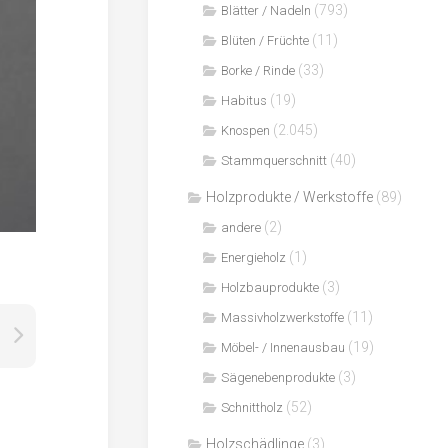
(793)
Blätter / Nadeln
(11)
Blüten / Früchte
(33)
Borke / Rinde
(19)
Habitus
(2.045)
Knospen
(40)
Stammquerschnitt
Holzprodukte / Werkstoffe
(89)
(2)
andere
(1)
Energieholz
(3)
Holzbauprodukte
(11)
Massivholzwerkstoffe
(19)
Möbel- / Innenausbau
(3)
Sägenebenprodukte
(52)
Schnittholz
Holzschädlinge
(3)