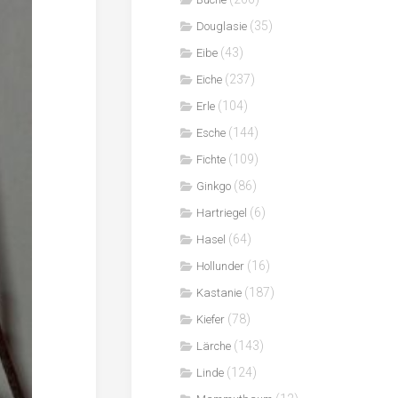
(35)
Douglasie
(43)
Eibe
(237)
Eiche
(104)
Erle
(144)
Esche
(109)
Fichte
(86)
Ginkgo
(6)
Hartriegel
(64)
Hasel
(16)
Hollunder
(187)
Kastanie
(78)
Kiefer
(143)
Lärche
(124)
Linde