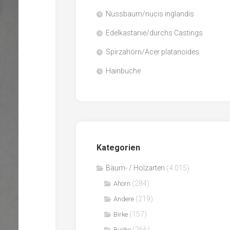
Nussbaum/nucis inglandis
Papier
/
Edelkastanie/durchs Castings
Zellulose
Spirzahorn/Acer platanoides
Sägenebenprodukte
Hainbuche
Schnittholz
Spanwerkstoffe
Kategorien
Bäum- / Holzarten
(4.015)
(284)
Ahorn
(219)
Andere
(157)
Birke
(266)
Buche