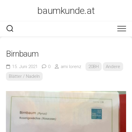
Skip
baumkunde.at
to
content
Birnbaum
15. Juni 2021
0
ami lorenz
20BH
Andere
Blätter / Nadeln