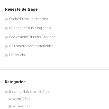
Neueste Beiträge
Esche/Fraxinus excelsior
Nussbaum/nucis inglandis
Edelkastanie/durchs Castings
Spirzahorn/Acer platanoides
Hainbuche
Kategorien
Bäum- / Holzarten
(4.015)
(284)
Ahorn
(219)
Andere