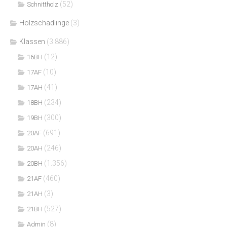
(52)
Schnittholz
Holzschädlinge
(3)
Klassen
(3.886)
(12)
16BH
(10)
17AF
(41)
17AH
(234)
18BH
(300)
19BH
(691)
20AF
(246)
20AH
(1.356)
20BH
(460)
21AF
(3)
21AH
(527)
21BH
(8)
Admin