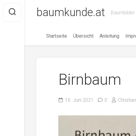
Skip
baumkunde.at
to
Baumbilder 
content
Startseite
Übersicht
Anleitung
Imp
Birnbaum
16. Juni 2021
0
Christia