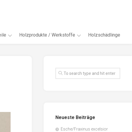
ile
Holzprodukte / Werkstoffe
Holzschädlinge
ter
andere
Werkstoffe
eln
Energieholz
en
Faserwerkstoffe
hte
Funiere
ke
Holzbauprodukte
e
Massivholzwerkstoffe
Neueste Beiträge
spen
Möbel-
/
tus
Esche/Fraxinus excelsior
Innenausbau