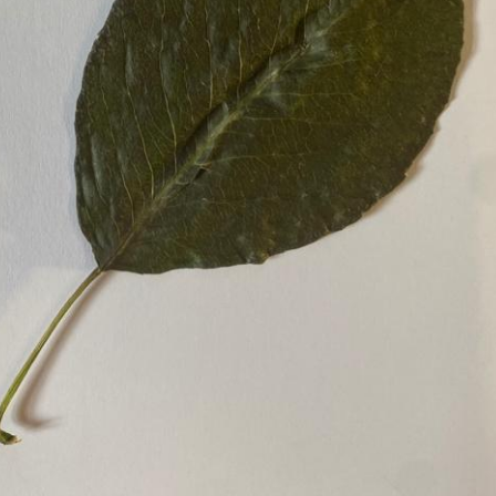
Pappel
Platane
Robinie
Tanne
Tulpenbaum
Ulme
Vogelbeere
Weide
Weißdorn
Zirbe
Andere