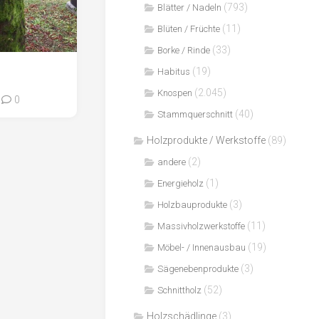
(793)
Blätter / Nadeln
(11)
Blüten / Früchte
(33)
Borke / Rinde
(19)
Habitus
(2.045)
Knospen
0
(40)
Stammquerschnitt
Holzprodukte / Werkstoffe
(89)
(2)
andere
(1)
Energieholz
(3)
Holzbauprodukte
(11)
Massivholzwerkstoffe
(19)
Möbel- / Innenausbau
(3)
Sägenebenprodukte
(52)
Schnittholz
Holzschädlinge
(3)