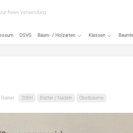
zur freien Verwendung
ressum
DSVG
Bäum- / Holzarten
Klassen
Baumte
Obstbäume
16AH
Blät
/
Tropenhölzer
16BH
Nad
Ahorn
17AF
Blüt
/
Birke
17AH
Früc
Buche
18AF
n Rainer
20BH
Blätter / Nadeln
Obstbäume
Bor
/
Douglasie
17BH
Rind
Eibe
18AH
Kno
Eiche
18BH
Habi