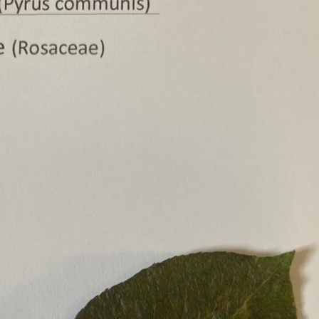
Erle
19AF
Esche
19AH
Fichte
19BH
Ginkgo
20AF
Hartriegel
20AH
Hasel
20BH
Hollunder
Admin
Kastanie
Kiefer
Lärche
Linde
Mammutbaum
Nuss