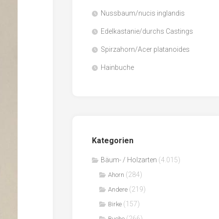
Nussbaum/nucis inglandis
Papier
/
Edelkastanie/durchs Castings
Zellulose
Spirzahorn/Acer platanoides
Sägenebenprodukte
Hainbuche
Schnittholz
Spanwerkstoffe
Kategorien
Bäum- / Holzarten
(4.015)
(284)
Ahorn
(219)
Andere
(157)
Birke
(266)
Buche