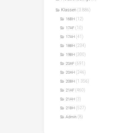
Klassen
(3.886)
(12)
16BH
(10)
17AF
(41)
17AH
(234)
18BH
(300)
19BH
(691)
20AF
(246)
20AH
(1.356)
20BH
(460)
21AF
(3)
21AH
(527)
21BH
(8)
Admin