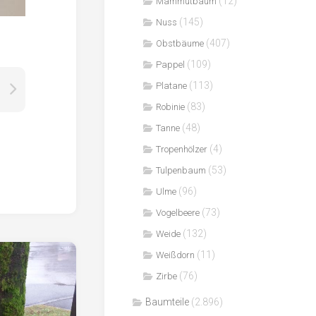
(12)
Mammutbaum
(145)
Nuss
(407)
Obstbäume
(109)
Pappel
(113)
Platane
(83)
Robinie
(48)
Tanne
(4)
Tropenhölzer
(53)
Tulpenbaum
(96)
Ulme
(73)
Vogelbeere
(132)
Weide
(11)
Weißdorn
(76)
Zirbe
Baumteile
(2.896)