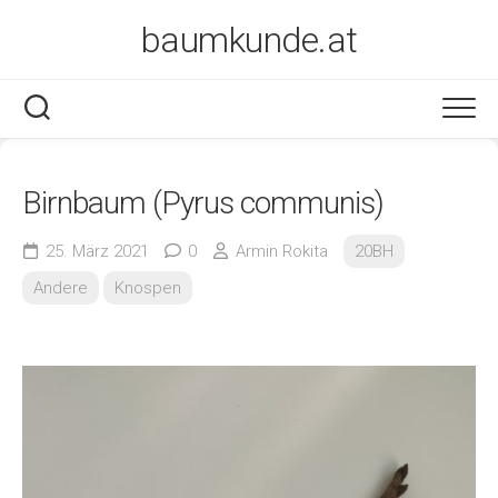
Skip
baumkunde.at
to
content
Birnbaum (Pyrus communis)
25. März 2021
0
Armin Rokita
20BH
Andere
Knospen