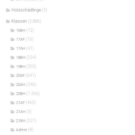
Holzschädlinge
(3)
Klassen
(3.886)
(12)
16BH
(10)
17AF
(41)
17AH
(234)
18BH
(300)
19BH
(691)
20AF
(246)
20AH
(1.356)
20BH
(460)
21AF
(3)
21AH
(527)
21BH
(8)
Admin