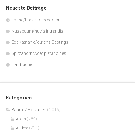
Neueste Beiträge
Esche/Fraxinus excelsior
Nussbaum/nucis inglandis
Edelkastanie/durchs Castings
Spirzahorn/Acer platanoides
Hainbuche
Kategorien
Bäum- / Holzarten
(4.015)
(284)
Ahorn
(219)
Andere