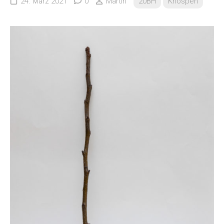
24. März 2021
0
Martin
20BH
Knospen