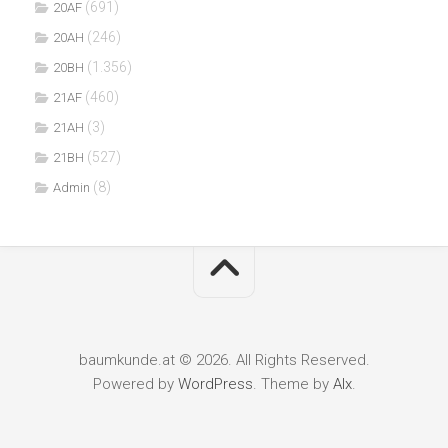
(691)
20AF
(246)
20AH
(1.356)
20BH
(460)
21AF
(3)
21AH
(527)
21BH
(8)
Admin
baumkunde.at © 2026. All Rights Reserved.
Powered by
WordPress
. Theme by
Alx
.