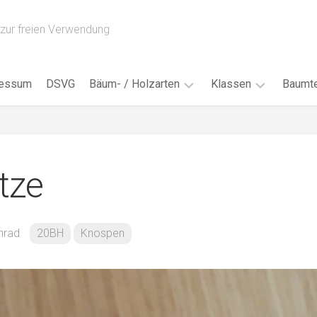
zur freien Verwendung
ressum
DSVG
Bäum- / Holzarten
Klassen
Baumte
Obstbäume
16AH
Blät
/
Tropenhölzer
16BH
Nad
tze
Ahorn
17AF
Blüt
/
Birke
17AH
Früc
Buche
18AF
nrad
20BH
Knospen
Bor
/
Douglasie
17BH
Rind
Eibe
18AH
Kno
Eiche
18BH
Habi