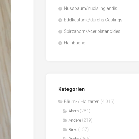
Nussbaum/nucis inglandis
Papier
/
Edelkastanie/durchs Castings
Zellulose
Spirzahorn/Acer platanoides
Sägenebenprodukte
Hainbuche
Schnittholz
Spanwerkstoffe
Kategorien
Bäum- / Holzarten
(4.015)
(284)
Ahorn
(219)
Andere
(157)
Birke
(266)
Buche