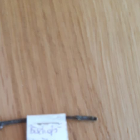
Erle
19AF
Esche
19AH
Fichte
19BH
Ginkgo
20AF
Hartriegel
20AH
Hasel
20BH
Hollunder
Admin
Kastanie
Kiefer
Lärche
Linde
Mammutbaum
Nuss