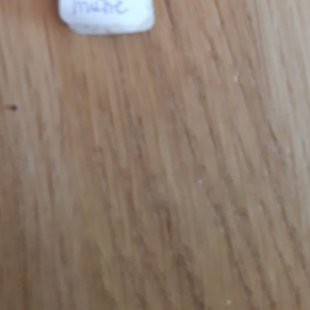
Pappel
Platane
Robinie
Tanne
Tulpenbaum
Ulme
Vogelbeere
Weide
Weißdorn
Zirbe
Andere