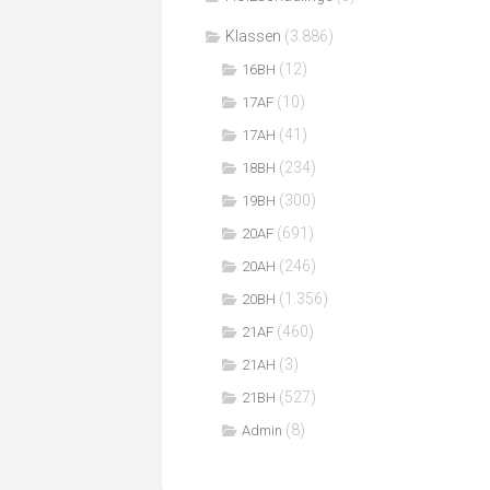
Klassen
(3.886)
(12)
16BH
(10)
17AF
(41)
17AH
(234)
18BH
(300)
19BH
(691)
20AF
(246)
20AH
(1.356)
20BH
(460)
21AF
(3)
21AH
(527)
21BH
(8)
Admin