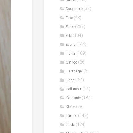
(35)
Douglasie
(43)
Eibe
(237)
Eiche
(104)
Erle
(144)
Esche
(109)
Fichte
(86)
Ginkgo
(6)
Hartriegel
(64)
Hasel
(16)
Hollunder
(187)
Kastanie
(78)
Kiefer
(143)
Lärche
(124)
Linde