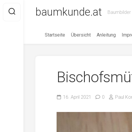
Skip
baumkunde.at
to
Baumbilder 
content
Startseite
Übersicht
Anleitung
Imp
Bischofsmü
16. April 2021
0
Paul Ko