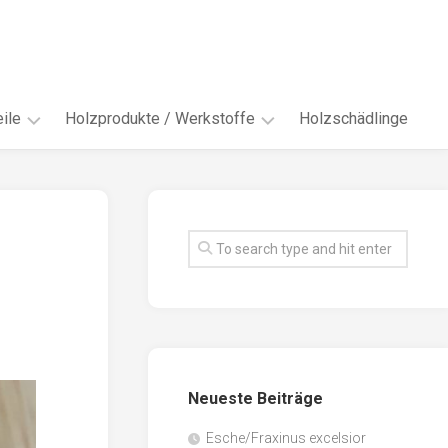
ile
Holzprodukte / Werkstoffe
Holzschädlinge
ter
andere
Werkstoffe
eln
Energieholz
en
Faserwerkstoffe
hte
Funiere
ke
Holzbauprodukte
e
Massivholzwerkstoffe
Neueste Beiträge
spen
Möbel-
/
tus
Esche/Fraxinus excelsior
Innenausbau