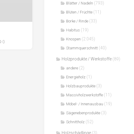
(793)
Blätter / Nadeln
(11)
Blüten / Früchte
(33)
Borke / Rinde
(19)
Habitus
(2.045)
Knospen
0
(40)
Stammquerschnitt
Holzprodukte / Werkstoffe
(89)
(2)
andere
(1)
Energieholz
(3)
Holzbauprodukte
(11)
Massivholzwerkstoffe
(19)
Möbel- / Innenausbau
(3)
Sägenebenprodukte
(52)
Schnittholz
Holzschädlinge
(3)