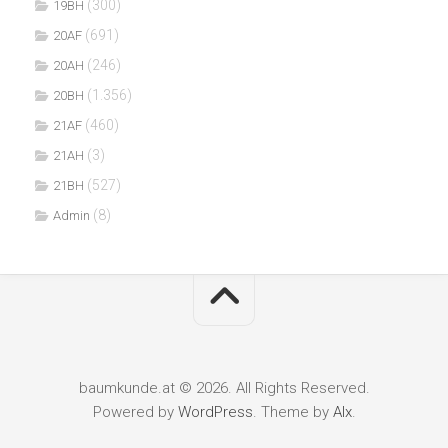
(300)
19BH
(691)
20AF
(246)
20AH
(1.356)
20BH
(460)
21AF
(3)
21AH
(527)
21BH
(8)
Admin
baumkunde.at © 2026. All Rights Reserved.
Powered by
WordPress
. Theme by
Alx
.