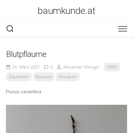
Skip
baumkunde.at
to
content
Blutpflaume
24. März 2021
0
Alexander Wenger
20BH
Baumteile
Klassen
Knospen
Prunus cerasifera