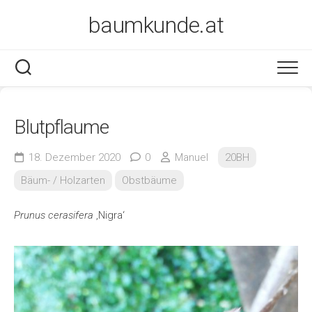
Skip
baumkunde.at
to
content
Blutpflaume
18. Dezember 2020
0
Manuel
20BH
Bäum- / Holzarten
Obstbäume
Prunus cerasifera
‚Nigra‘