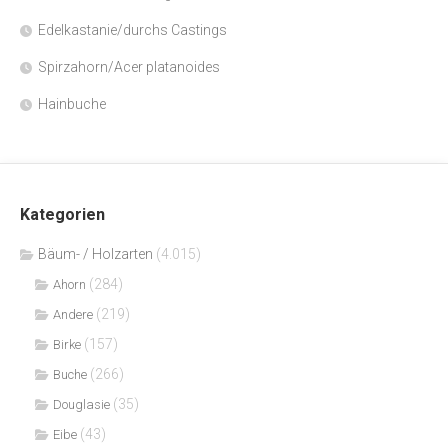
Edelkastanie/durchs Castings
Spirzahorn/Acer platanoides
Hainbuche
Kategorien
Bäum- / Holzarten
(4.015)
(284)
Ahorn
(219)
Andere
(157)
Birke
(266)
Buche
(35)
Douglasie
(43)
Eibe