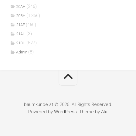
(246)
20AH
(1.356)
20BH
(460)
21AF
(3)
21AH
(527)
21BH
(8)
Admin
baumkunde.at © 2026. All Rights Reserved.
Powered by
WordPress
. Theme by
Alx
.