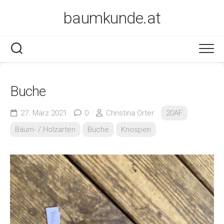
Skip
baumkunde.at
to
content
Buche
27. März 2021
0
Christina Orter
20AF
Bäum- / Holzarten
Buche
Knospen