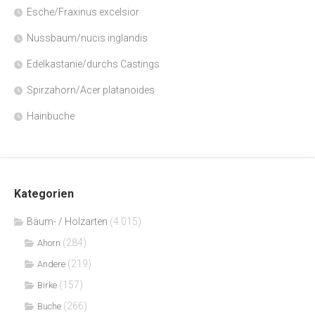
Esche/Fraxinus excelsior
Nussbaum/nucis inglandis
Edelkastanie/durchs Castings
Spirzahorn/Acer platanoides
Hainbuche
Kategorien
Bäum- / Holzarten
(4.015)
(284)
Ahorn
(219)
Andere
(157)
Birke
(266)
Buche