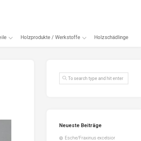
ile
Holzprodukte / Werkstoffe
Holzschädlinge
ter
andere
Werkstoffe
eln
Energieholz
en
Faserwerkstoffe
hte
Funiere
ke
Holzbauprodukte
e
Massivholzwerkstoffe
Neueste Beiträge
spen
Möbel-
/
tus
Esche/Fraxinus excelsior
Innenausbau