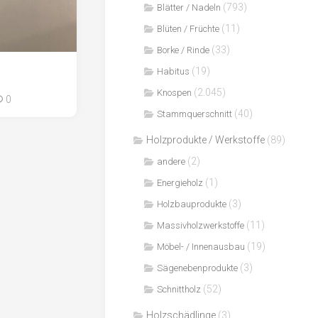
(793)
Blätter / Nadeln
(11)
Blüten / Früchte
(33)
Borke / Rinde
(19)
Habitus
(2.045)
Knospen
0
(40)
Stammquerschnitt
Holzprodukte / Werkstoffe
(89)
(2)
andere
(1)
Energieholz
(3)
Holzbauprodukte
(11)
Massivholzwerkstoffe
(19)
Möbel- / Innenausbau
(3)
Sägenebenprodukte
(52)
Schnittholz
Holzschädlinge
(3)