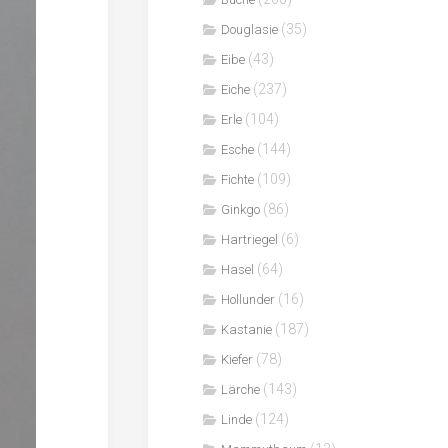
(35)
Douglasie
(43)
Eibe
(237)
Eiche
(104)
Erle
(144)
Esche
(109)
Fichte
(86)
Ginkgo
(6)
Hartriegel
(64)
Hasel
(16)
Hollunder
(187)
Kastanie
(78)
Kiefer
(143)
Lärche
(124)
Linde