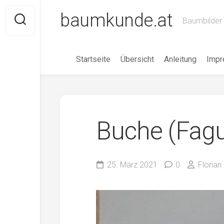
Skip
baumkunde.at
to
Baumbilder 
content
Startseite
Übersicht
Anleitung
Imp
Buche (Fag
25. März 2021
0
Florian