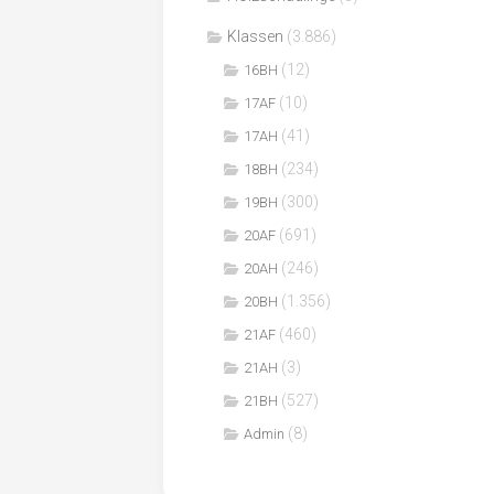
Klassen
(3.886)
(12)
16BH
(10)
17AF
(41)
17AH
(234)
18BH
(300)
19BH
(691)
20AF
(246)
20AH
(1.356)
20BH
(460)
21AF
(3)
21AH
(527)
21BH
(8)
Admin