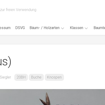
zur freien Verwendung
ressum
DSVG
Bäum- / Holzarten
Klassen
Baumte
Obstbäume
16AH
Blät
/
Tropenhölzer
16BH
Nad
us)
Ahorn
17AF
Blüt
/
Birke
17AH
Früc
Buche
18AF
 Siegler
20BH
Buche
Knospen
Bor
/
Douglasie
17BH
Rind
Eibe
18AH
Kno
Eiche
18BH
Habi