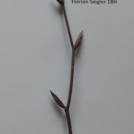
Erle
19AF
Esche
19AH
Fichte
19BH
Ginkgo
20AF
Hartriegel
20AH
Hasel
20BH
Hollunder
Admin
Kastanie
Kiefer
Lärche
Linde
Mammutbaum
Nuss