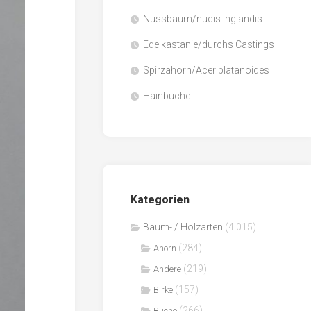
Nussbaum/nucis inglandis
Papier
/
Edelkastanie/durchs Castings
Zellulose
Spirzahorn/Acer platanoides
Sägenebenprodukte
Hainbuche
Schnittholz
Spanwerkstoffe
Kategorien
Bäum- / Holzarten
(4.015)
(284)
Ahorn
(219)
Andere
(157)
Birke
(266)
Buche