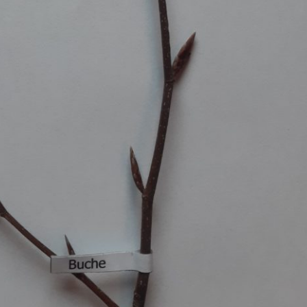
Pappel
Platane
Robinie
Tanne
Tulpenbaum
Ulme
Vogelbeere
Weide
Weißdorn
Zirbe
Andere