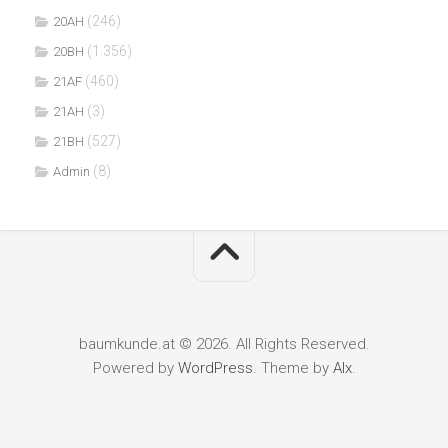
(246)
20AH
(1.356)
20BH
(460)
21AF
(3)
21AH
(527)
21BH
(8)
Admin
baumkunde.at © 2026. All Rights Reserved.
Powered by
WordPress
. Theme by
Alx
.