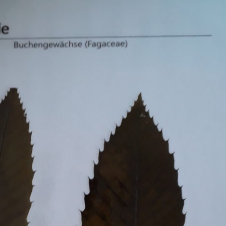
Erle
19AF
Esche
19AH
Fichte
19BH
Ginkgo
20AF
Hartriegel
20AH
Hasel
20BH
Hollunder
Admin
Kastanie
Kiefer
Lärche
Linde
Mammutbaum
Nuss