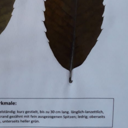
Pappel
Platane
Robinie
Tanne
Tulpenbaum
Ulme
Vogelbeere
Weide
Weißdorn
Zirbe
Andere