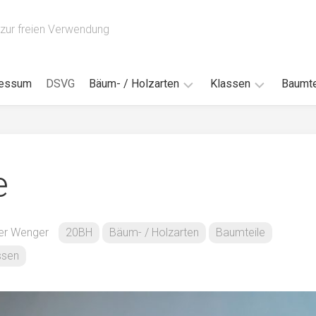
zur freien Verwendung
ressum
DSVG
Bäum- / Holzarten
Klassen
Baumte
Obstbäume
16AH
Blät
/
Tropenhölzer
16BH
Nad
e
Ahorn
17AF
Blüt
/
Birke
17AH
Früc
Buche
18AF
er Wenger
20BH
Bäum- / Holzarten
Baumteile
Bor
/
Douglasie
17BH
ssen
Rind
Eibe
18AH
Kno
Eiche
18BH
Habi