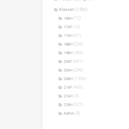
Klassen
(3.886)
(12)
16BH
(10)
17AF
(41)
17AH
(234)
18BH
(300)
19BH
(691)
20AF
(246)
20AH
(1.356)
20BH
(460)
21AF
(3)
21AH
(527)
21BH
(8)
Admin