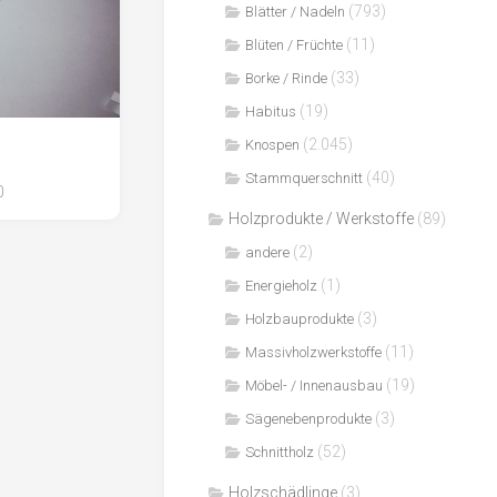
(793)
Blätter / Nadeln
(11)
Blüten / Früchte
(33)
Borke / Rinde
(19)
Habitus
(2.045)
Knospen
(40)
Stammquerschnitt
0
Holzprodukte / Werkstoffe
(89)
(2)
andere
(1)
Energieholz
(3)
Holzbauprodukte
(11)
Massivholzwerkstoffe
(19)
Möbel- / Innenausbau
(3)
Sägenebenprodukte
(52)
Schnittholz
Holzschädlinge
(3)