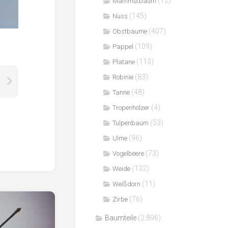
(12)
Mammutbaum
(145)
Nuss
(407)
Obstbäume
(109)
Pappel
(113)
Platane
(83)
Robinie
(48)
Tanne
(4)
Tropenhölzer
(53)
Tulpenbaum
(96)
Ulme
(73)
Vogelbeere
(132)
Weide
(11)
Weißdorn
(76)
Zirbe
Baumteile
(2.896)