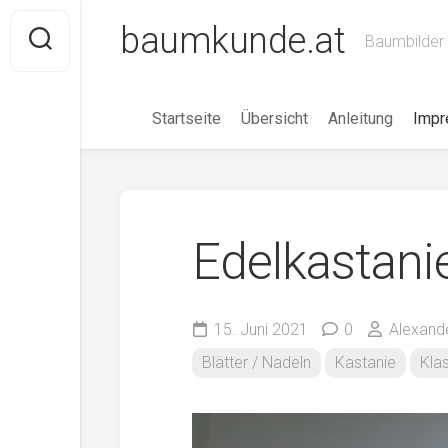
Skip
baumkunde.at
to
Baumbilder 
content
Startseite
Übersicht
Anleitung
Imp
Edelkastani
15. Juni 2021
0
Alexand
Blätter / Nadeln
Kastanie
Kla