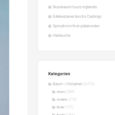
Nussbaum/nucis inglandis
Papier
/
Edelkastanie/durchs Castings
Zellulose
Spirzahorn/Acer platanoides
Sägenebenprodukte
Hainbuche
Schnittholz
Spanwerkstoffe
Kategorien
Bäum- / Holzarten
(4.015)
(284)
Ahorn
(219)
Andere
(157)
Birke
(266)
Buche