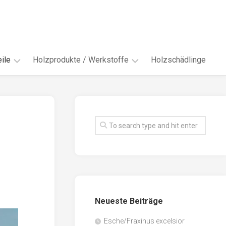
ile
Holzprodukte / Werkstoffe
Holzschädlinge
ter
andere
Werkstoffe
eln
Energieholz
en
Faserwerkstoffe
hte
Funiere
ke
Holzbauprodukte
e
Massivholzwerkstoffe
Neueste Beiträge
spen
Möbel-
/
tus
Esche/Fraxinus excelsior
Innenausbau