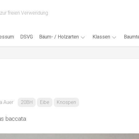
zur freien Verwendung
ressum
DSVG
Bäum- / Holzarten
Klassen
Baumte
Obstbäume
16AH
Blät
/
Tropenhölzer
16BH
Nad
Ahorn
17AF
Blüt
/
Birke
17AH
Früc
Buche
18AF
na Auer
20BH
Eibe
Knospen
Bor
/
Douglasie
17BH
Rind
us baccata
Eibe
18AH
Kno
Eiche
18BH
Habi