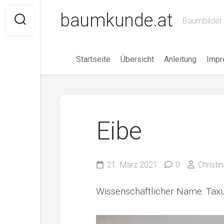
Skip
baumkunde.at
to
Baumbilder 
content
Startseite
Übersicht
Anleitung
Imp
Eibe
21. März 2021
0
Christi
Wissenschaftlicher Name: Tax