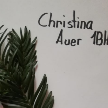
Erle
19AF
Esche
19AH
Fichte
19BH
Ginkgo
20AF
Hartriegel
20AH
Hasel
20BH
Hollunder
Admin
Kastanie
Kiefer
Lärche
Linde
Mammutbaum
Nuss