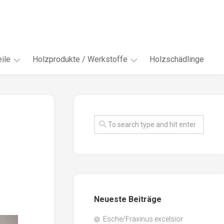
ile
Holzprodukte / Werkstoffe
Holzschädlinge
ter
andere
Werkstoffe
eln
Energieholz
en
Faserwerkstoffe
hte
Funiere
ke
Holzbauprodukte
e
Massivholzwerkstoffe
Neueste Beiträge
spen
Möbel-
/
tus
Esche/Fraxinus excelsior
Innenausbau