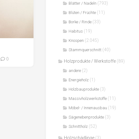
(793)
Blätter / Nadeln
(11)
Blüten / Früchte
(33)
Borke / Rinde
(19)
Habitus
(2.045)
Knospen
(40)
Stammquerschnitt
0
Holzprodukte / Werkstoffe
(89)
(2)
andere
(1)
Energieholz
(3)
Holzbauprodukte
(11)
Massivholzwerkstoffe
(19)
Möbel- / Innenausbau
(3)
Sägenebenprodukte
(52)
Schnittholz
Holzschädlinge
(3)