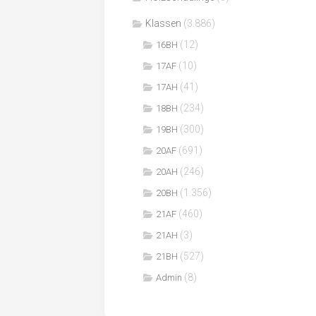
Klassen
(3.886)
(12)
16BH
(10)
17AF
(41)
17AH
(234)
18BH
(300)
19BH
(691)
20AF
(246)
20AH
(1.356)
20BH
(460)
21AF
(3)
21AH
(527)
21BH
(8)
Admin