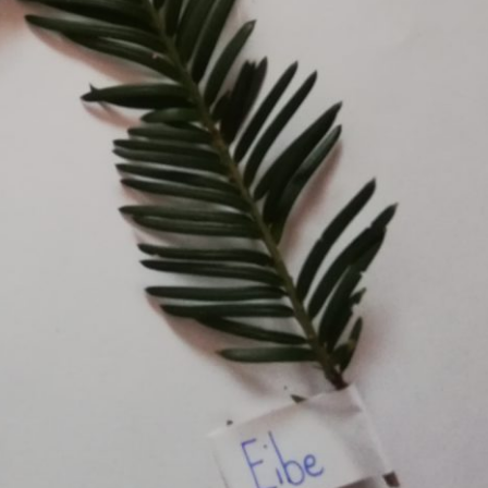
Pappel
Platane
Robinie
Tanne
Tulpenbaum
Ulme
Vogelbeere
Weide
Weißdorn
Zirbe
Andere