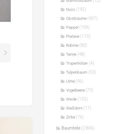
(12)
Mammutbaum
(145)
Nuss
(407)
Obstbäume
(109)
Pappel
(113)
Platane
(83)
Robinie
(48)
Tanne
(4)
Tropenhölzer
(53)
Tulpenbaum
(96)
Ulme
(73)
Vogelbeere
(132)
Weide
(11)
Weißdorn
(76)
Zirbe
Baumteile
(2.896)