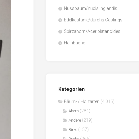
Nussbaum/nucis inglandis
Papier
/
Edelkastanie/durchs Castings
Zellulose
Spirzahorn/Acer platanoides
Sägenebenprodukte
Hainbuche
Schnittholz
Spanwerkstoffe
Kategorien
Bäum- / Holzarten
(4.015)
(284)
Ahorn
(219)
Andere
(157)
Birke
(266)
Buche