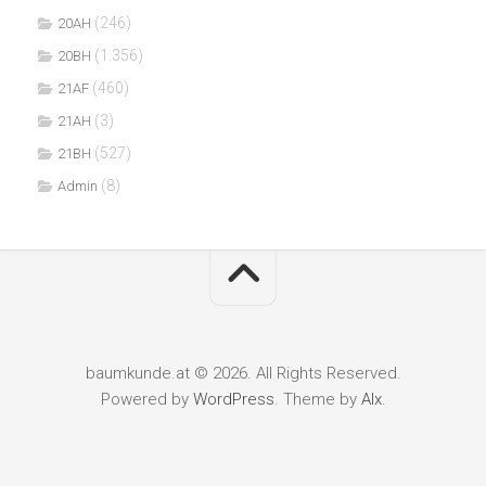
(246)
20AH
(1.356)
20BH
(460)
21AF
(3)
21AH
(527)
21BH
(8)
Admin
baumkunde.at © 2026. All Rights Reserved.
Powered by
WordPress
. Theme by
Alx
.