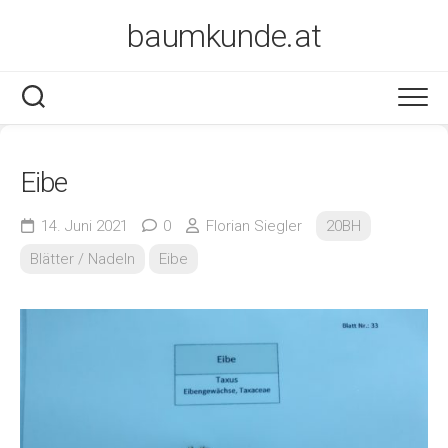
Skip
baumkunde.at
to
content
Eibe
14. Juni 2021
0
Florian Siegler
20BH
Blätter / Nadeln
Eibe